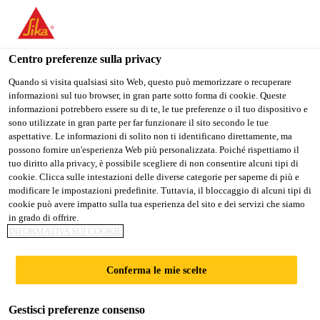
Stai visitando il sito web della "Sika Schweiz AG", sembra che si
stia accedendo da "Stati Uniti". Esiste un sito web separato per il
vostro paese.
Centro preferenze sulla privacy
Industry
...
Sikaflex®-298 FC
PASSARE A
RIMANERE SIKA
SELEZIONARE
Quando si visita qualsiasi sito Web, questo può memorizzare o recuperare
informazioni sul tuo browser, in gran parte sotto forma di cookie. Queste
SIKA USA
SCHWEIZ AG
IL PAESE
informazioni potrebbero essere su di te, le tue preferenze o il tuo dispositivo e
sono utilizzate in gran parte per far funzionare il sito secondo le tue
aspettative. Le informazioni di solito non ti identificano direttamente, ma
Sika Schweiz AG
possono fornire un'esperienza Web più personalizzata. Poiché rispettiamo il
Sikaflex®-298 FC
tuo diritto alla privacy, è possibile scegliere di non consentire alcuni tipi di
cookie. Clicca sulle intestazioni delle diverse categorie per saperne di più e
modificare le impostazioni predefinite. Tuttavia, il bloccaggio di alcuni tipi di
Adesivo per superfici leggermente
cookie può avere impatto sulla tua esperienza del sito e dei servizi che siamo
in grado di offrire.
tixotropico, con un tempo pelle breve, per
INFORMATIVA SUI COOKIE
applicazioni in ambito nautico
Conferma le mie scelte
Sikaflex®-298 FC è un adesivo poliuretanico
monocomponente, leggermente tixotropico, che
Gestisci preferenze consenso
polimerizza con l’esposizione all’umidità. Il prodotto