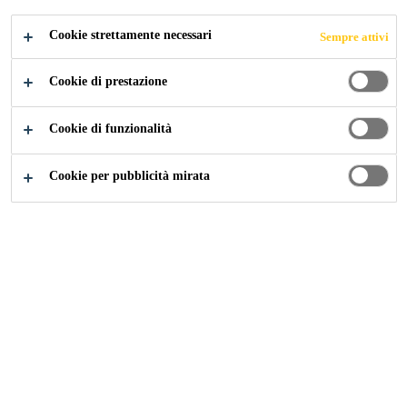
Cookie strettamente necessari
Sempre attivi
Industry
...
Ponti in Teak
Cookie di prestazione
Cookie di funzionalità
I ponti in legno e in teak hanno una valenza
Cookie per pubblicità mirata
funzionale ed estetica. Dato che le condizioni
marittime sono molto severe, è fondamentale
impiegare adesivi e sigillanti per il
calafataggio impermeabili e resistenti ai raggi
UV.
Livellamento,