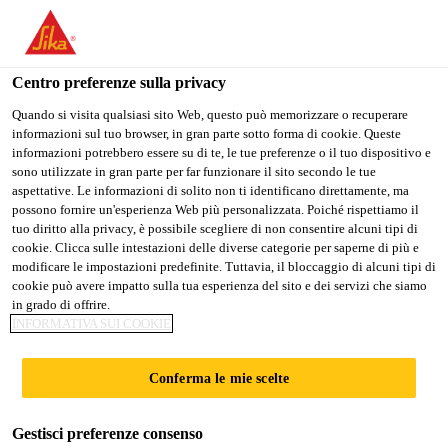
Stai visitando il sito web della "Sika Schweiz AG", sembra che si
stia accedendo da "Stati Uniti". Esiste un sito web separato per il
vostro paese.
Centro preferenze sulla privacy
PASSARE A
RIMANERE SIKA
SELEZIONARE
Quando si visita qualsiasi sito Web, questo può memorizzare o recuperare
informazioni sul tuo browser, in gran parte sotto forma di cookie. Queste
SIKA USA
SCHWEIZ AG
IL PAESE
informazioni potrebbero essere su di te, le tue preferenze o il tuo dispositivo e
sono utilizzate in gran parte per far funzionare il sito secondo le tue
aspettative. Le informazioni di solito non ti identificano direttamente, ma
Sika Schweiz AG
possono fornire un'esperienza Web più personalizzata. Poiché rispettiamo il
tuo diritto alla privacy, è possibile scegliere di non consentire alcuni tipi di
cookie. Clicca sulle intestazioni delle diverse categorie per saperne di più e
modificare le impostazioni predefinite. Tuttavia, il bloccaggio di alcuni tipi di
cookie può avere impatto sulla tua esperienza del sito e dei servizi che siamo
in grado di offrire.
PONTI IN TEAK
INFORMATIVA SUI COOKIE
Conferma le mie scelte
Gestisci preferenze consenso