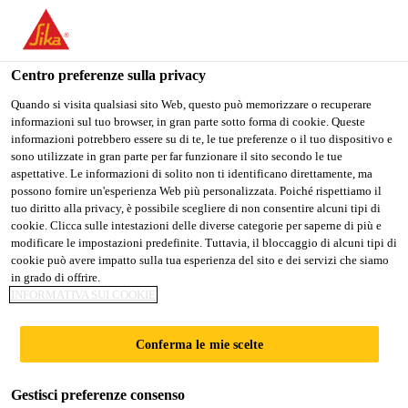
Stai visitando il sito web della "Sika Schweiz AG", sembra che si
stia accedendo da "Stati Uniti". Esiste un sito web separato per il
vostro paese.
Centro preferenze sulla privacy
Construction
...
SikaTack® Panel
PASSARE A
RIMANERE SIKA
SELEZIONARE
Quando si visita qualsiasi sito Web, questo può memorizzare o recuperare
informazioni sul tuo browser, in gran parte sotto forma di cookie. Queste
SIKA USA
SCHWEIZ AG
IL PAESE
informazioni potrebbero essere su di te, le tue preferenze o il tuo dispositivo e
sono utilizzate in gran parte per far funzionare il sito secondo le tue
aspettative. Le informazioni di solito non ti identificano direttamente, ma
Sika Schweiz AG
possono fornire un'esperienza Web più personalizzata. Poiché rispettiamo il
SikaTack® Panel
tuo diritto alla privacy, è possibile scegliere di non consentire alcuni tipi di
cookie. Clicca sulle intestazioni delle diverse categorie per saperne di più e
modificare le impostazioni predefinite. Tuttavia, il bloccaggio di alcuni tipi di
Adesivo poliuretanico monocomponente
cookie può avere impatto sulla tua esperienza del sito e dei servizi che siamo
in grado di offrire.
per il montaggio di pannelli in facciate
INFORMATIVA SUI COOKIE
ventilate
Conferma le mie scelte
SikaTack® Panel è un poliuretano monocomponente
tixotropico di consistenza pastosa per l’incollaggio
Gestisci preferenze consenso
strutturale di facciate ventilate e rivestimenti di