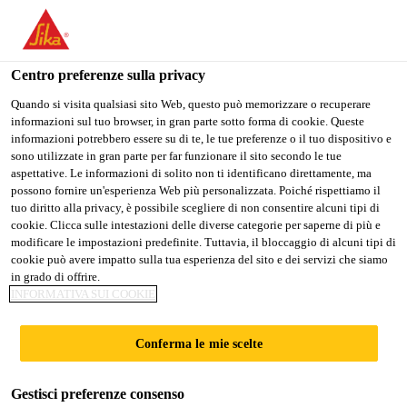
Stai visitando il sito web della "Sika Schweiz AG", sembra che si
stia accedendo da "Stati Uniti". Esiste un sito web separato per il
vostro paese.
Centro preferenze sulla privacy
PASSARE A
RIMANERE SIKA
SELEZIONARE
Quando si visita qualsiasi sito Web, questo può memorizzare o recuperare
informazioni sul tuo browser, in gran parte sotto forma di cookie. Queste
SIKA USA
SCHWEIZ AG
IL PAESE
informazioni potrebbero essere su di te, le tue preferenze o il tuo dispositivo e
sono utilizzate in gran parte per far funzionare il sito secondo le tue
aspettative. Le informazioni di solito non ti identificano direttamente, ma
Sika Schweiz AG
possono fornire un'esperienza Web più personalizzata. Poiché rispettiamo il
tuo diritto alla privacy, è possibile scegliere di non consentire alcuni tipi di
cookie. Clicca sulle intestazioni delle diverse categorie per saperne di più e
modificare le impostazioni predefinite. Tuttavia, il bloccaggio di alcuni tipi di
cookie può avere impatto sulla tua esperienza del sito e dei servizi che siamo
SISTEMA
in grado di offrire.
INFORMATIVA SUI COOKIE
SIKATACK-PANEL*
Conferma le mie scelte
Gestisci preferenze consenso