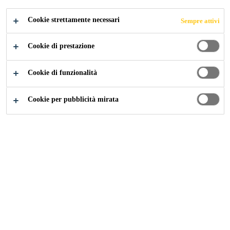
Cookie strettamente necessari
Sempre attivi
Construction
...
Sistema Sikatack-Panel*
Cookie di prestazione
Cookie di funzionalità
Cookie per pubblicità mirata
SikaTack® Panel
Adesivo poliuretanico monocomponente per il montaggio di
pannelli in facciate ventilate
SikaTack® Panel Fixing Tape
Nastro di montaggio biadesivo