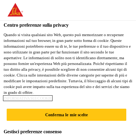
Stai visitando il sito web della "Sika Schweiz AG", sembra che si
stia accedendo da "Stati Uniti". Esiste un sito web separato per il
vostro paese.
Centro preferenze sulla privacy
Construction
...
Sikacryl®-200
PASSARE A
RIMANERE SIKA
SELEZIONARE
Quando si visita qualsiasi sito Web, questo può memorizzare o recuperare
informazioni sul tuo browser, in gran parte sotto forma di cookie. Queste
SIKA USA
SCHWEIZ AG
IL PAESE
informazioni potrebbero essere su di te, le tue preferenze o il tuo dispositivo e
sono utilizzate in gran parte per far funzionare il sito secondo le tue
aspettative. Le informazioni di solito non ti identificano direttamente, ma
Sika Schweiz AG
possono fornire un'esperienza Web più personalizzata. Poiché rispettiamo il
Sikacryl®-200
tuo diritto alla privacy, è possibile scegliere di non consentire alcuni tipi di
cookie. Clicca sulle intestazioni delle diverse categorie per saperne di più e
modificare le impostazioni predefinite. Tuttavia, il bloccaggio di alcuni tipi di
Sigillante acrilico di alta qualità, per
cookie può avere impatto sulla tua esperienza del sito e dei servizi che siamo
in grado di offrire.
ambienti interni ed esterni
INFORMATIVA SUI COOKIE
Stabile sigillante monocomponente in dispersione
Conferma le mie scelte
acrilica, con capacità di movimento di ±12.5 % ed
elevata resistenza alle precipitazioni.
Gestisci preferenze consenso