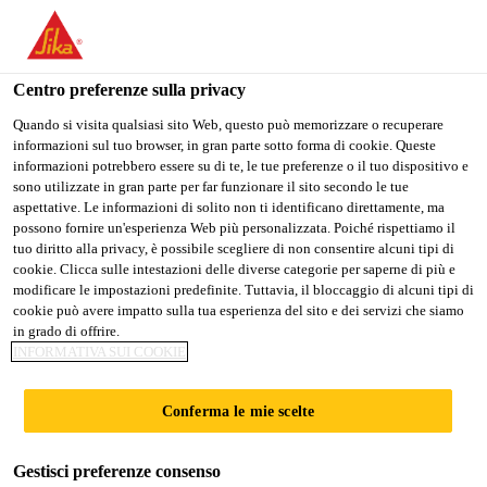
Stai visitando il sito web della "Sika Schweiz AG", sembra che si
stia accedendo da "Stati Uniti". Esiste un sito web separato per il
vostro paese.
Centro preferenze sulla privacy
PASSARE A
RIMANERE SIKA
SELEZIONARE
Quando si visita qualsiasi sito Web, questo può memorizzare o recuperare
informazioni sul tuo browser, in gran parte sotto forma di cookie. Queste
SIKA USA
SCHWEIZ AG
IL PAESE
informazioni potrebbero essere su di te, le tue preferenze o il tuo dispositivo e
sono utilizzate in gran parte per far funzionare il sito secondo le tue
aspettative. Le informazioni di solito non ti identificano direttamente, ma
Sika Schweiz AG
possono fornire un'esperienza Web più personalizzata. Poiché rispettiamo il
tuo diritto alla privacy, è possibile scegliere di non consentire alcuni tipi di
cookie. Clicca sulle intestazioni delle diverse categorie per saperne di più e
modificare le impostazioni predefinite. Tuttavia, il bloccaggio di alcuni tipi di
cookie può avere impatto sulla tua esperienza del sito e dei servizi che siamo
SIGILLANTI A
in grado di offrire.
INFORMATIVA SUI COOKIE
BASE ACRILICA
Conferma le mie scelte
Gestisci preferenze consenso