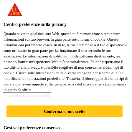
Stai visitando il sito web della "Sika Schweiz AG", sembra che si
stia accedendo da "Stati Uniti". Esiste un sito web separato per il
vostro paese.
Centro preferenze sulla privacy
PASSARE A
RIMANERE SIKA
SELEZIONARE
Quando si visita qualsiasi sito Web, questo può memorizzare o recuperare
informazioni sul tuo browser, in gran parte sotto forma di cookie. Queste
SIKA USA
SCHWEIZ AG
IL PAESE
informazioni potrebbero essere su di te, le tue preferenze o il tuo dispositivo e
sono utilizzate in gran parte per far funzionare il sito secondo le tue
aspettative. Le informazioni di solito non ti identificano direttamente, ma
Sika Schweiz AG
possono fornire un'esperienza Web più personalizzata. Poiché rispettiamo il
tuo diritto alla privacy, è possibile scegliere di non consentire alcuni tipi di
cookie. Clicca sulle intestazioni delle diverse categorie per saperne di più e
modificare le impostazioni predefinite. Tuttavia, il bloccaggio di alcuni tipi di
cookie può avere impatto sulla tua esperienza del sito e dei servizi che siamo
RAPPORTI DI
in grado di offrire.
INFORMATIVA SUI COOKIE
ESPERTI
Conferma le mie scelte
Gestisci preferenze consenso