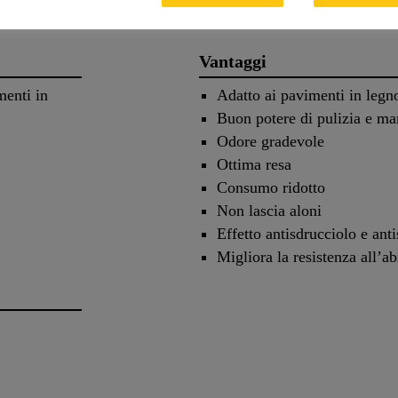
Vantaggi
menti in
Adatto ai pavimenti in legno 
Buon potere di pulizia e m
Odore gradevole
Ottima resa
Consumo ridotto
Non lascia aloni
Effetto antisdrucciolo e anti
Migliora la resistenza all’ab