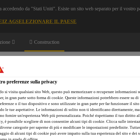
a accedendo da "Stati Uniti". Esiste un sito web separato per il vostro p
EIZ AG
SELEZIONARE IL PAESE
zione
Construction
ro preferenze sulla privacy
o si visita qualsiasi sito Web, questo può memorizzare o recuperare informazioni s
r, in gran parte sotto forma di cookie. Queste informazioni potrebbero essere su di t
Sika Apps
Interlocutore
eferenze o il tuo dispositivo e sono utilizzate in gran parte per far funzionare il sito
do le tue aspettative. Le informazioni di solito non ti identificano direttamente, ma
no fornire un'esperienza Web più personalizzata. Poiché rispettiamo il tuo diritto al
y, è possibile scegliere di non consentire alcuni tipi di cookie. Clicca sulle intesta
diverse categorie per saperne di più e modificare le impostazioni predefinite. Tuttav
er parquet e pavimentazione
Sigillanti, oli e detergenti per parq
ggio di alcuni tipi di cookie può avere impatto sulla tua esperienza del sito e dei s
amo in grado di offrire.