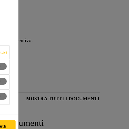
tto manutentivo.
ttivi
UREZZA
MOSTRA TUTTI I DOCUMENTI
Documenti
utti