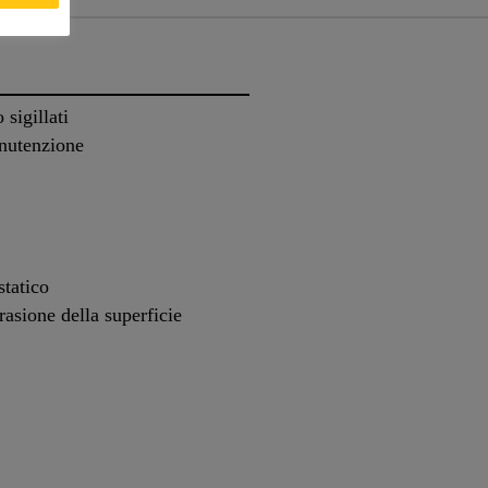
sigillati
anutenzione
statico
rasione della superficie