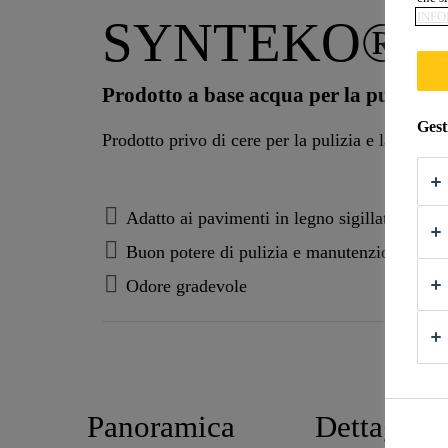
INFO
SYNTEKO® S
Prodotto a base acqua per la pulizia 
Gest
Prodotto privo di cere per la pulizia e la manu
Adatto ai pavimenti in legno sigillati
Buon potere di pulizia e manutenzione
Odore gradevole
SCHE
Panoramica
Dettagli d