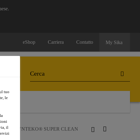
aese.
eShop
Carriera
Contatto
My Sika
ul tuo
e, le
la
zioni
ia, il
uet
SYNTEKO® SUPER CLEAN
ervizi