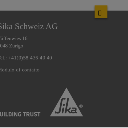
Sika Schweiz AG
üffenwies 16
048 Zurigo
el.:
+41(0)58 436 40 40
odulo di contatto