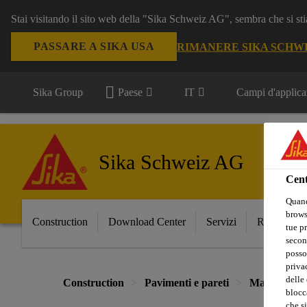
Stai visitando il sito web della "Sika Schweiz AG", sembra che si sti
PASSARE A SIKA USA
RIMANERE SIKA SCHW
Sika Group
Paese
IT
Campi d'applica
Sika Schweiz AG
Cent
Quand
browse
Construction
Download Center
Servizi
Referenze
tue pr
secon
posso
privac
delle 
Construction
Pavimenti e pareti
Materiali p
blocca
che si