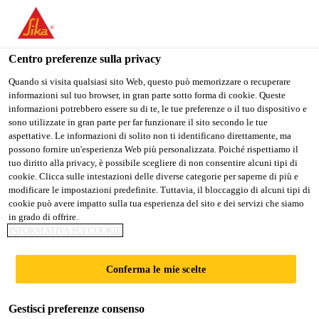
Stai visitando il sito web della "Sika Schweiz AG", sembra che si
stia accedendo da "Stati Uniti". Esiste un sito web separato per il
vostro paese.
Centro preferenze sulla privacy
PASSARE A
RIMANERE SIKA
SELEZIONARE
Quando si visita qualsiasi sito Web, questo può memorizzare o recuperare
informazioni sul tuo browser, in gran parte sotto forma di cookie. Queste
SIKA USA
SCHWEIZ AG
IL PAESE
informazioni potrebbero essere su di te, le tue preferenze o il tuo dispositivo e
sono utilizzate in gran parte per far funzionare il sito secondo le tue
aspettative. Le informazioni di solito non ti identificano direttamente, ma
Sika Schweiz AG
possono fornire un'esperienza Web più personalizzata. Poiché rispettiamo il
tuo diritto alla privacy, è possibile scegliere di non consentire alcuni tipi di
cookie. Clicca sulle intestazioni delle diverse categorie per saperne di più e
modificare le impostazioni predefinite. Tuttavia, il bloccaggio di alcuni tipi di
cookie può avere impatto sulla tua esperienza del sito e dei servizi che siamo
SIGILLANTI, OLI E
in grado di offrire.
INFORMATIVA SUI COOKIE
DETERGENTI PER
Conferma le mie scelte
PARQUET
Gestisci preferenze consenso