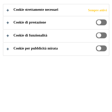
Cookie strettamente necessari
Sempre attivi
Construction
...
Sigillanti, oli e detergenti per parquet
Cookie di prestazione
Cookie di funzionalità
Cookie per pubblicità mirata
SYNTEKO® FILLER
Legante per polvere di legno a base acqua
SYNTEKO® SEALER