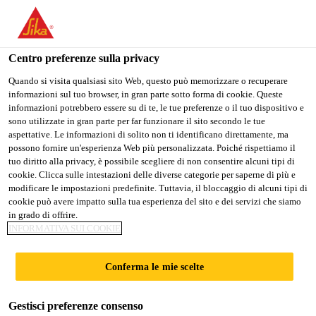
Stai visitando il sito web della "Sika Schweiz AG", sembra che si
stia accedendo da "Stati Uniti". Esiste un sito web separato per il
vostro paese.
Centro preferenze sulla privacy
PASSARE A
RIMANERE SIKA
SELEZIONARE
Quando si visita qualsiasi sito Web, questo può memorizzare o recuperare
informazioni sul tuo browser, in gran parte sotto forma di cookie. Queste
SIKA USA
SCHWEIZ AG
IL PAESE
informazioni potrebbero essere su di te, le tue preferenze o il tuo dispositivo e
sono utilizzate in gran parte per far funzionare il sito secondo le tue
aspettative. Le informazioni di solito non ti identificano direttamente, ma
Sika Schweiz AG
possono fornire un'esperienza Web più personalizzata. Poiché rispettiamo il
tuo diritto alla privacy, è possibile scegliere di non consentire alcuni tipi di
cookie. Clicca sulle intestazioni delle diverse categorie per saperne di più e
modificare le impostazioni predefinite. Tuttavia, il bloccaggio di alcuni tipi di
cookie può avere impatto sulla tua esperienza del sito e dei servizi che siamo
PROFILI
in grado di offrire.
INFORMATIVA SUI COOKIE
RIGONFIANTI
Conferma le mie scelte
Gestisci preferenze consenso