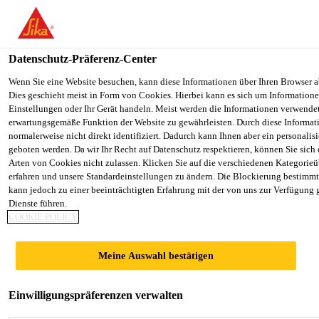
You are accessing "Sika Schweiz AG", it seems you are accessing it
Staaten". We have a dedicated website for your country.
Datenschutz-Präferenz-Center
TO SIKA
STAY ON THE SIKA SCHWEIZ AG
Industry
...
Sikaflex®-529 Evolution
USA
WEBSITE
Wenn Sie eine Website besuchen, kann diese Informationen über Ihren Browser a
Dies geschieht meist in Form von Cookies. Hierbei kann es sich um Informationen
Einstellungen oder Ihr Gerät handeln. Meist werden die Informationen verwende
erwartungsgemäße Funktion der Website zu gewährleisten. Durch diese Informat
Sika Schweiz AG
normalerweise nicht direkt identifiziert. Dadurch kann Ihnen aber ein personalis
geboten werden. Da wir Ihr Recht auf Datenschutz respektieren, können Sie sich
Sikaflex®-529
Arten von Cookies nicht zulassen. Klicken Sie auf die verschiedenen Kategorieü
erfahren und unsere Standardeinstellungen zu ändern. Die Blockierung bestimm
kann jedoch zu einer beeinträchtigten Erfahrung mit der von uns zur Verfügung 
Evolution
Dienste führen.
COOKIE POLICY
Isocyanatfreier, spritzbarer Dichtstoff für
Meine Auswahl bestätigen
den Karosseriebau
Sikaflex®-529 Evolution ist ein spritzbarer,
Einwilligungspräferenzen verwalten
einkomponentiger Dichtstoff aus silanterminiertem