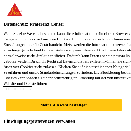
You are accessing "Sika Schweiz AG", it seems you are accessing it
Staaten". We have a dedicated website for your country.
Datenschutz-Präferenz-Center
TO SIKA
STAY ON THE SIKA SCHWEIZ AG
Construction
...
Sika® Rock Gunit BE-4
USA
WEBSITE
Wenn Sie eine Website besuchen, kann diese Informationen über Ihren Browser a
Dies geschieht meist in Form von Cookies. Hierbei kann es sich um Informationen
Einstellungen oder Ihr Gerät handeln. Meist werden die Informationen verwende
erwartungsgemäße Funktion der Website zu gewährleisten. Durch diese Informat
Sika Schweiz AG
normalerweise nicht direkt identifiziert. Dadurch kann Ihnen aber ein personalis
geboten werden. Da wir Ihr Recht auf Datenschutz respektieren, können Sie sich
Sika® Rock Gunit
Arten von Cookies nicht zulassen. Klicken Sie auf die verschiedenen Kategorieü
zu erfahren und unsere Standardeinstellungen zu ändern. Die Blockierung besti
Cookies kann jedoch zu einer beeinträchtigten Erfahrung mit der von uns zur Ve
BE-4
Website und Dienste führen.
COOKIE POLICY
Beschleunigter Fertiggunit
Meine Auswahl bestätigen
Zementgebundener, alkalifrei beschleunigter
Fertiggunit mit Grösstkorn 4 mm.
Einwilligungspräferenzen verwalten