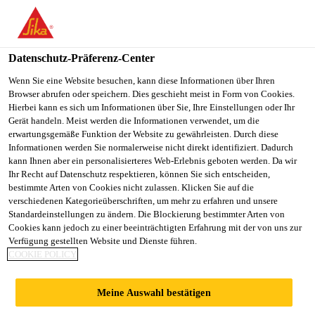
You are accessing "Sika Schweiz AG", it seems you are
accessing it from "Vereinigte Staaten". We have a dedicated
website for your country.
Datenschutz-Präferenz-Center
TO
Wenn Sie eine Website besuchen, kann diese Informationen über Ihren
STAY ON THE SIKA
SELECT A
Browser abrufen oder speichern. Dies geschieht meist in Form von Cookies.
SIKA
SCHWEIZ AG WEBSITE
COUNTRY
Hierbei kann es sich um Informationen über Sie, Ihre Einstellungen oder Ihr
USA
Gerät handeln. Meist werden die Informationen verwendet, um die
erwartungsgemäße Funktion der Website zu gewährleisten. Durch diese
Informationen werden Sie normalerweise nicht direkt identifiziert. Dadurch
Sika Schweiz AG
kann Ihnen aber ein personalisierteres Web-Erlebnis geboten werden. Da wir
Ihr Recht auf Datenschutz respektieren, können Sie sich entscheiden,
bestimmte Arten von Cookies nicht zulassen. Klicken Sie auf die
verschiedenen Kategorieüberschriften, um mehr zu erfahren und unsere
Standardeinstellungen zu ändern. Die Blockierung bestimmter Arten von
SUNNIBERGBRÜC
Cookies kann jedoch zu einer beeinträchtigten Erfahrung mit der von uns zur
Verfügung gestellten Website und Dienste führen.
COOKIE POLICY
KE, KLOSTERS
Meine Auswahl bestätigen