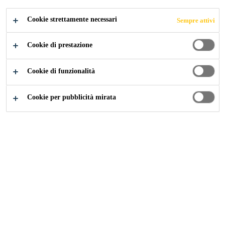
Cookie strettamente necessari
Sempre attivi
Cookie di prestazione
Cookie di funzionalità
Numero ordine gratuito: 0800824040
Cookie per pubblicità mirata
Numero ordine Sistemi per tetti:
0584367666