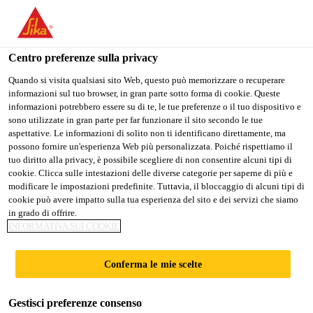
Stai visitando il sito web della "Sika Schweiz AG", sembra che si
stia accedendo da "Stati Uniti". Esiste un sito web separato per il
vostro paese.
Centro preferenze sulla privacy
PASSARE A
RIMANERE SIKA
SELEZIONARE
Quando si visita qualsiasi sito Web, questo può memorizzare o recuperare
informazioni sul tuo browser, in gran parte sotto forma di cookie. Queste
SIKA USA
SCHWEIZ AG
IL PAESE
Risultati della ricerca
informazioni potrebbero essere su di te, le tue preferenze o il tuo dispositivo e
sono utilizzate in gran parte per far funzionare il sito secondo le tue
aspettative. Le informazioni di solito non ti identificano direttamente, ma
Sika Schweiz AG
possono fornire un'esperienza Web più personalizzata. Poiché rispettiamo il
tuo diritto alla privacy, è possibile scegliere di non consentire alcuni tipi di
cookie. Clicca sulle intestazioni delle diverse categorie per saperne di più e
modificare le impostazioni predefinite. Tuttavia, il bloccaggio di alcuni tipi di
cookie può avere impatto sulla tua esperienza del sito e dei servizi che siamo
in grado di offrire.
INFORMATIVA SUI COOKIE
Conferma le mie scelte
Contatto
Gestisci preferenze consenso