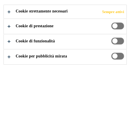
DA INCOLLARE
Cookie strettamente necessari
Sempre attivi
Cookie di prestazione
Referenze
...
Accessori da bagno di Bodenschatz AG da
Cookie di funzionalità
Cookie per pubblicità mirata
2020
ALLSCHWIL