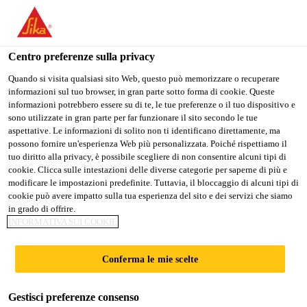
Stai visitando il sito web della "Sika Schweiz AG", sembra che si
stia accedendo da "Stati Uniti". Esiste un sito web separato per il
vostro paese.
Centro preferenze sulla privacy
PASSARE A
RIMANERE SIKA
SELEZIONARE
Quando si visita qualsiasi sito Web, questo può memorizzare o recuperare
informazioni sul tuo browser, in gran parte sotto forma di cookie. Queste
SIKA USA
SCHWEIZ AG
IL PAESE
informazioni potrebbero essere su di te, le tue preferenze o il tuo dispositivo e
sono utilizzate in gran parte per far funzionare il sito secondo le tue
aspettative. Le informazioni di solito non ti identificano direttamente, ma
Sika Schweiz AG
possono fornire un'esperienza Web più personalizzata. Poiché rispettiamo il
tuo diritto alla privacy, è possibile scegliere di non consentire alcuni tipi di
cookie. Clicca sulle intestazioni delle diverse categorie per saperne di più e
modificare le impostazioni predefinite. Tuttavia, il bloccaggio di alcuni tipi di
cookie può avere impatto sulla tua esperienza del sito e dei servizi che siamo
ACCESSORI DA
in grado di offrire.
INFORMATIVA SUI COOKIE
BAGNO DI
Conferma le mie scelte
BODENSCHATZ AG
Gestisci preferenze consenso