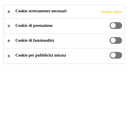
TURBINE A VENTO
Cookie strettamente necessari
Sempre attivi
Cookie di prestazione
Referenze
"Hans" l'innovativo impianto di turbine a vento
Cookie di funzionalità
Cookie per pubblicità mirata
2016
ANDELFINGEN