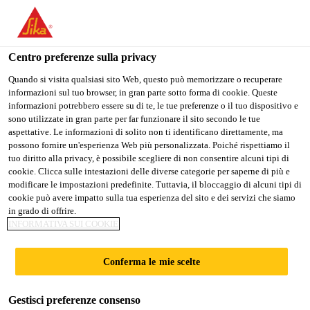
Stai visitando il sito web della "Sika Schweiz AG", sembra che si
stia accedendo da "Stati Uniti". Esiste un sito web separato per il
vostro paese.
Centro preferenze sulla privacy
PASSARE A
RIMANERE SIKA
SELEZIONARE
Quando si visita qualsiasi sito Web, questo può memorizzare o recuperare
informazioni sul tuo browser, in gran parte sotto forma di cookie. Queste
SIKA USA
SCHWEIZ AG
IL PAESE
informazioni potrebbero essere su di te, le tue preferenze o il tuo dispositivo e
sono utilizzate in gran parte per far funzionare il sito secondo le tue
aspettative. Le informazioni di solito non ti identificano direttamente, ma
Sika Schweiz AG
possono fornire un'esperienza Web più personalizzata. Poiché rispettiamo il
tuo diritto alla privacy, è possibile scegliere di non consentire alcuni tipi di
cookie. Clicca sulle intestazioni delle diverse categorie per saperne di più e
modificare le impostazioni predefinite. Tuttavia, il bloccaggio di alcuni tipi di
cookie può avere impatto sulla tua esperienza del sito e dei servizi che siamo
"HANS"
in grado di offrire.
INFORMATIVA SUI COOKIE
L'INNOVATIVO
Conferma le mie scelte
IMPIANTO DI
Gestisci preferenze consenso