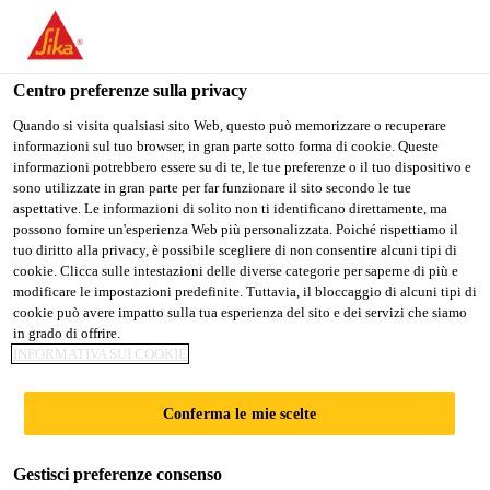
Stai visitando il sito web della "Sika Schweiz AG", sembra che si
stia accedendo da "Stati Uniti". Esiste un sito web separato per il
vostro paese.
Centro preferenze sulla privacy
PASSARE A
RIMANERE SIKA
SELEZIONARE
Quando si visita qualsiasi sito Web, questo può memorizzare o recuperare
informazioni sul tuo browser, in gran parte sotto forma di cookie. Queste
SIKA USA
SCHWEIZ AG
IL PAESE
informazioni potrebbero essere su di te, le tue preferenze o il tuo dispositivo e
sono utilizzate in gran parte per far funzionare il sito secondo le tue
aspettative. Le informazioni di solito non ti identificano direttamente, ma
Sika Schweiz AG
possono fornire un'esperienza Web più personalizzata. Poiché rispettiamo il
tuo diritto alla privacy, è possibile scegliere di non consentire alcuni tipi di
cookie. Clicca sulle intestazioni delle diverse categorie per saperne di più e
modificare le impostazioni predefinite. Tuttavia, il bloccaggio di alcuni tipi di
cookie può avere impatto sulla tua esperienza del sito e dei servizi che siamo
PRODOTTI
in grado di offrire.
INFORMATIVA SUI COOKIE
Conferma le mie scelte
Gestisci preferenze consenso