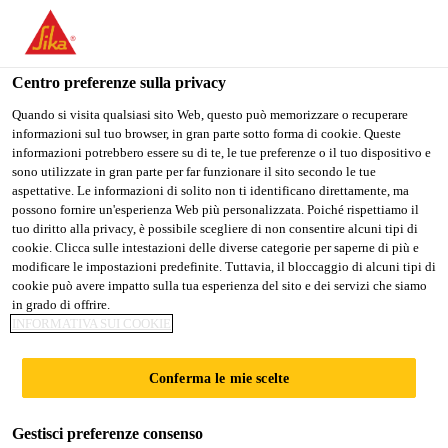
Stai visitando il sito web della "Sika Schweiz AG", sembra che si
stia accedendo da "Stati Uniti". Esiste un sito web separato per il
vostro paese.
Centro preferenze sulla privacy
Industry
...
Sikaflex®-271 PowerCure
PASSARE A
RIMANERE SIKA
SELEZIONARE
Quando si visita qualsiasi sito Web, questo può memorizzare o recuperare
informazioni sul tuo browser, in gran parte sotto forma di cookie. Queste
SIKA USA
SCHWEIZ AG
IL PAESE
informazioni potrebbero essere su di te, le tue preferenze o il tuo dispositivo e
sono utilizzate in gran parte per far funzionare il sito secondo le tue
aspettative. Le informazioni di solito non ti identificano direttamente, ma
Sika Schweiz AG
possono fornire un'esperienza Web più personalizzata. Poiché rispettiamo il
Sikaflex®-271
tuo diritto alla privacy, è possibile scegliere di non consentire alcuni tipi di
cookie. Clicca sulle intestazioni delle diverse categorie per saperne di più e
modificare le impostazioni predefinite. Tuttavia, il bloccaggio di alcuni tipi di
PowerCure
cookie può avere impatto sulla tua esperienza del sito e dei servizi che siamo
in grado di offrire.
INFORMATIVA SUI COOKIE
Adesivo accelerato per l'incollaggio di
parabrezza
Conferma le mie scelte
nome è un sistema adesivo poliuretanico elastico e
Gestisci preferenze consenso
accelerato per l'incollaggio di parabrezza e vetri di