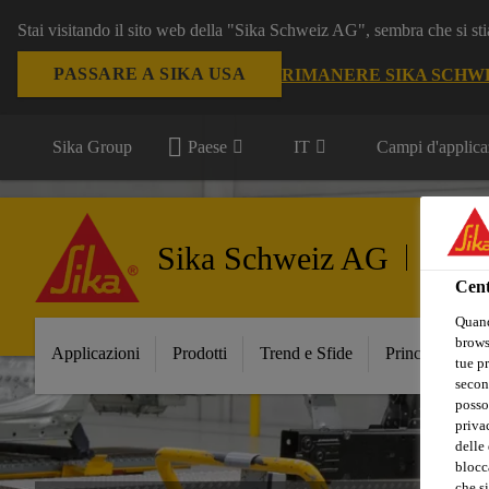
Stai visitando il sito web della "Sika Schweiz AG", sembra che si sti
PASSARE A SIKA USA
RIMANERE SIKA SCHW
Sika Group
Paese
IT
Campi d'applica
Sika Schweiz AG
Trasport
Cent
Quand
browse
Applicazioni
Prodotti
Trend e Sfide
Principali Inno
tue pr
secon
posso
privac
delle 
blocca
che si