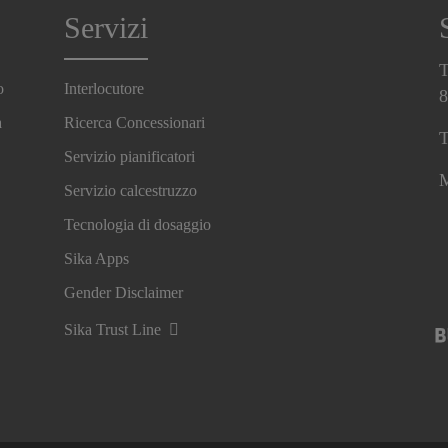
Servizi
T
o
Interlocutore
8
a
Ricerca Concessionari
T
Servizio pianificatori
M
Servizio calcestruzzo
Tecnologia di dosaggio
Sika Apps
Gender Disclaimer
Sika Trust Line