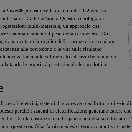
SikaPower® può ridurre la quantità di CO2 emessa
 interna di 150 kg all'anno. Questa tecnologia di
 progettazioni multi-materiale, un approccio che
durre sistematicamente il peso della carrozzeria. Gli
taggi: aumentano la rigidità della carrozzeria e rendono
esistenza alla corrosione e la vita utile risultano
ta tendenza lanciando sul mercato adesivi che aiutano a
adattando le proprietà prestazionali dei prodotti ai
e
i veicoli elettrici, sistemi di sicurezza o addirittura di veic
esto perché i sistemi di elettrificazione generano calore che
ncendio. Con la costituzione e l'espansione della sua division
ità in quest'area. Sika fornisce adesivi termoconduttivi e mate