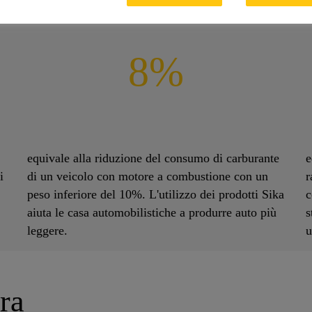
8%
equivale alla riduzione del consumo di carburante
e
i
di un veicolo con motore a combustione con un
r
peso inferiore del 10%. L'utilizzo dei prodotti Sika
c
aiuta le casa automobilistiche a produrre auto più
s
leggere.
u
era