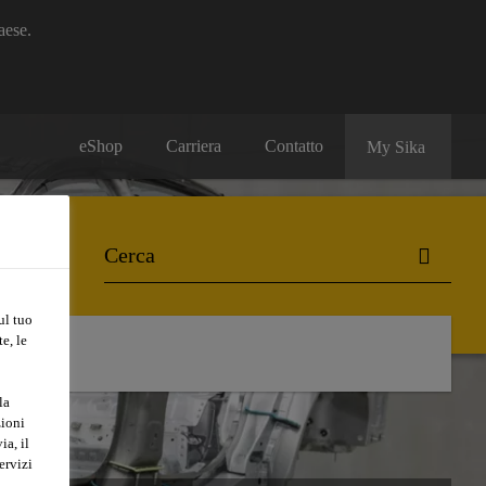
aese.
eShop
Carriera
Contatto
My Sika
ul tuo
e, le
la
zioni
ia, il
ervizi