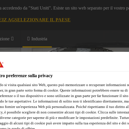
a accedendo da "Stati Uniti". Esiste un sito web separato per il vostro p
EIZ AG
SELEZIONARE IL PAESE
zione
Industria
i
ro preferenze sulla privacy
o si visita qualsiasi sito Web, questo può memorizzare o recuperare informazioni s
r, in gran parte sotto forma di cookie. Queste informazioni potrebbero essere su di t
vazioni
Download Center
eferenze o il tuo dispositivo e sono utilizzate in gran parte per far funzionare il sito
do le tue aspettative. Le informazioni di solito non ti identificano direttamente, ma
no fornire un'esperienza Web più personalizzata. Poiché rispettiamo il tuo diritto al
y, è possibile scegliere di non consentire alcuni tipi di cookie. Clicca sulle intesta
diverse categorie per saperne di più e modificare le impostazioni predefinite. Tuttav
ggio di alcuni tipi di cookie può avere impatto sulla tua esperienza del sito e dei s
amo in grado di offrire.