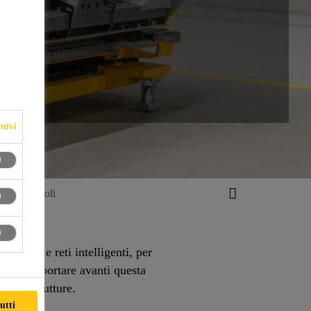
ttivi
ne dei veicoli
zazioni e reti intelligenti, per
buisce a portare avanti questa
 infrastrutture.
utti