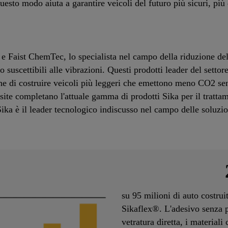
questo modo aiuta a garantire veicoli del futuro più sicuri, più 
 e Faist ChemTec, lo specialista nel campo della riduzione del
 suscettibili alle vibrazioni. Questi prodotti leader del settor
che di costruire veicoli più leggeri che emettono meno CO2 s
site completano l'attuale gamma di prodotti Sika per il tratt
 Sika è il leader tecnologico indiscusso nel campo delle soluzio
su 95 milioni di auto costru
Sikaflex®. L'adesivo senza pr
vetratura diretta, i materiali