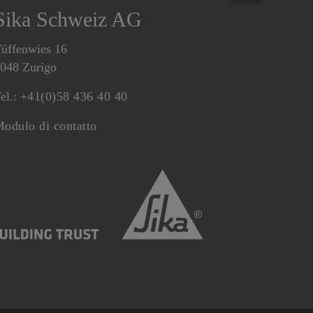
Sika Schweiz AG
üffenwies 16
048 Zurigo
el.:
+41(0)58 436 40 40
odulo di contatto