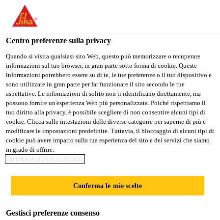
Stai visitando il sito web della "Sika Schweiz AG", sembra che si
stia accedendo da "Stati Uniti". Esiste un sito web separato per il
vostro paese.
Centro preferenze sulla privacy
PASSARE A
RIMANERE SIKA
SELEZIONARE
Quando si visita qualsiasi sito Web, questo può memorizzare o recuperare
informazioni sul tuo browser, in gran parte sotto forma di cookie. Queste
SIKA USA
SCHWEIZ AG
IL PAESE
informazioni potrebbero essere su di te, le tue preferenze o il tuo dispositivo e
sono utilizzate in gran parte per far funzionare il sito secondo le tue
aspettative. Le informazioni di solito non ti identificano direttamente, ma
Sika Schweiz AG
possono fornire un'esperienza Web più personalizzata. Poiché rispettiamo il
tuo diritto alla privacy, è possibile scegliere di non consentire alcuni tipi di
cookie. Clicca sulle intestazioni delle diverse categorie per saperne di più e
modificare le impostazioni predefinite. Tuttavia, il bloccaggio di alcuni tipi di
cookie può avere impatto sulla tua esperienza del sito e dei servizi che siamo
in grado di offrire.
PROSSIMI
INFORMATIVA SUI COOKIE
EVENTI
Conferma le mie scelte
MARINA
Gestisci preferenze consenso