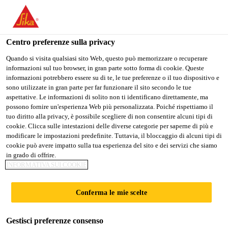
Stai visitando il sito web della "Sika Schweiz AG", sembra che si
stia accedendo da "Stati Uniti". Esiste un sito web separato per il
vostro paese.
Centro preferenze sulla privacy
Industry
...
Sika® Aktivator-205
PASSARE A
RIMANERE SIKA
SELEZIONARE
Quando si visita qualsiasi sito Web, questo può memorizzare o recuperare
informazioni sul tuo browser, in gran parte sotto forma di cookie. Queste
SIKA USA
SCHWEIZ AG
IL PAESE
informazioni potrebbero essere su di te, le tue preferenze o il tuo dispositivo e
sono utilizzate in gran parte per far funzionare il sito secondo le tue
aspettative. Le informazioni di solito non ti identificano direttamente, ma
Sika Schweiz AG
possono fornire un'esperienza Web più personalizzata. Poiché rispettiamo il
Sika® Aktivator-
tuo diritto alla privacy, è possibile scegliere di non consentire alcuni tipi di
cookie. Clicca sulle intestazioni delle diverse categorie per saperne di più e
modificare le impostazioni predefinite. Tuttavia, il bloccaggio di alcuni tipi di
205
cookie può avere impatto sulla tua esperienza del sito e dei servizi che siamo
in grado di offrire.
INFORMATIVA SUI COOKIE
Fondo pulitore di ancoraggio a base
solvente, trasparente, per substrati non
Conferma le mie scelte
porosi
Gestisci preferenze consenso
Sika® Aktivator-205 è un fondo pulitore promotore