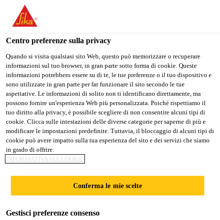
Stai visitando il sito web della "Sika Schweiz AG", sembra che si
stia accedendo da "Stati Uniti". Esiste un sito web separato per il
vostro paese.
Centro preferenze sulla privacy
Industry
...
Sikasil® WS-605 S
PASSARE A
RIMANERE SIKA
SELEZIONARE
Quando si visita qualsiasi sito Web, questo può memorizzare o recuperare
informazioni sul tuo browser, in gran parte sotto forma di cookie. Queste
SIKA USA
SCHWEIZ AG
IL PAESE
informazioni potrebbero essere su di te, le tue preferenze o il tuo dispositivo e
sono utilizzate in gran parte per far funzionare il sito secondo le tue
aspettative. Le informazioni di solito non ti identificano direttamente, ma
Sika Schweiz AG
possono fornire un'esperienza Web più personalizzata. Poiché rispettiamo il
Sikasil® WS-605 S
tuo diritto alla privacy, è possibile scegliere di non consentire alcuni tipi di
cookie. Clicca sulle intestazioni delle diverse categorie per saperne di più e
modificare le impostazioni predefinite. Tuttavia, il bloccaggio di alcuni tipi di
Sigillante siliconico dall’efficace
cookie può avere impatto sulla tua esperienza del sito e dei servizi che siamo
in grado di offrire.
protezione contro le intemperie, non forma
INFORMATIVA SUI COOKIE
striature, marquage CE
Conferma le mie scelte
Sikasil® WS-605 S è un sigillante siliconico di
lunga durata, a reticolazione neutra con un’elevata
Gestisci preferenze consenso
capacità di movimento totale ammissibile e