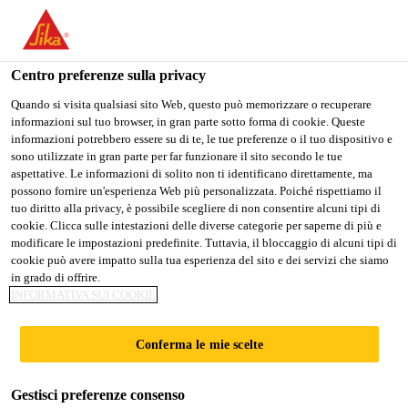
Stai visitando il sito web della "Sika Schweiz AG", sembra che si
stia accedendo da "Stati Uniti". Esiste un sito web separato per il
vostro paese.
Centro preferenze sulla privacy
Industry
...
Sikasil® SG-20
PASSARE A
RIMANERE SIKA
SELEZIONARE
Quando si visita qualsiasi sito Web, questo può memorizzare o recuperare
informazioni sul tuo browser, in gran parte sotto forma di cookie. Queste
SIKA USA
SCHWEIZ AG
IL PAESE
informazioni potrebbero essere su di te, le tue preferenze o il tuo dispositivo e
sono utilizzate in gran parte per far funzionare il sito secondo le tue
aspettative. Le informazioni di solito non ti identificano direttamente, ma
Sika Schweiz AG
possono fornire un'esperienza Web più personalizzata. Poiché rispettiamo il
Sikasil® SG-20
tuo diritto alla privacy, è possibile scegliere di non consentire alcuni tipi di
cookie. Clicca sulle intestazioni delle diverse categorie per saperne di più e
modificare le impostazioni predefinite. Tuttavia, il bloccaggio di alcuni tipi di
Adesivo siliconico monocomponente ad
cookie può avere impatto sulla tua esperienza del sito e dei servizi che siamo
in grado di offrire.
alta resistenza per vetrate (Structural
INFORMATIVA SUI COOKIE
Glazing), marquage CE
Conferma le mie scelte
Sikasil® SG-20 è un adesivo siliconico
monocomponente a polimerizzazione neutra che
Gestisci preferenze consenso
coniuga resistenza meccanica ed elevata estensibilità.