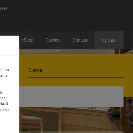
aese.
eShop
Carriera
Contatto
My Sika
ul tuo
e, le
la
zioni
ia, il
ervizi