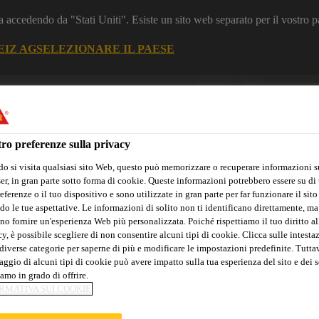
a accedendo da "Stati Uniti". Esiste un sito web separato per il vostro p
EIZ AG
SELEZIONARE IL PAESE
zione
Industria
ro preferenze sulla privacy
o si visita qualsiasi sito Web, questo può memorizzare o recuperare informazioni s
r, in gran parte sotto forma di cookie. Queste informazioni potrebbero essere su di t
eferenze o il tuo dispositivo e sono utilizzate in gran parte per far funzionare il sito
do le tue aspettative. Le informazioni di solito non ti identificano direttamente, ma
no fornire un'esperienza Web più personalizzata. Poiché rispettiamo il tuo diritto al
y, è possibile scegliere di non consentire alcuni tipi di cookie. Clicca sulle intesta
diverse categorie per saperne di più e modificare le impostazioni predefinite. Tuttav
ggio di alcuni tipi di cookie può avere impatto sulla tua esperienza del sito e dei s
amo in grado di offrire.
RMATIVA SUI COOKIE