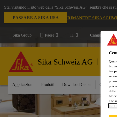
Stai visitando il sito web della "Sika Schweiz AG", sembra che si sti
PASSARE A SIKA USA
RIMANERE SIKA SCHW
Sika Group
Paese
IT
Campi d'applica
Cent
Sika Schweiz AG
Marine
Quand
browse
tue pr
secon
posso
Applicazioni
Prodotti
Download Center
Chi siamo
privac
delle 
blocca
che si
INFO