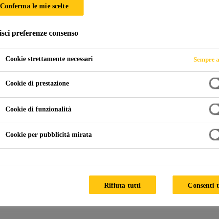
Conferma le mie scelte
 DI MOQUETTE E
isci preferenze consenso
 IN VINILE
Cookie strettamente necessari
Sempre a
Cookie di prestazione
Cookie di funzionalità
Cookie per pubblicità mirata
lla costruzione di imbarcazioni e navi
Incollaggio di Moquette e Ri
soluzione collaudata per rivestimenti in vinile,
Rifiuta tutti
Consenti t
fornire una soluzione adatta, grazie alla nostra 