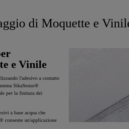
aggio di Moquette e Vini
er
e e Vinile
tilizzando l'adesivo a contatto
a gamma SikaSense®
le per la finitura dei
sivi a base acqua che
e® consente un'applicazione