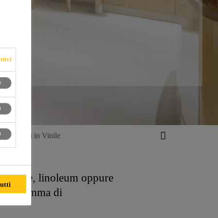
ttivi
vestimenti in Vinile
 moquette, linoleum oppure
utti
vasta gamma di