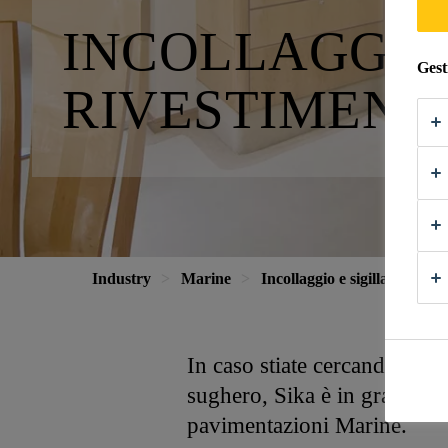
INCOLLAGGIO
Gest
RIVESTIMENTI
Industry
Marine
Incollaggio e sigillatura ne
In caso stiate cercando una 
sughero, Sika è in grado di 
pavimentazioni Marine.