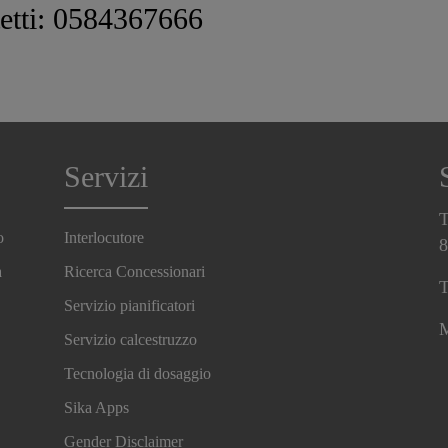
tetti: 0584367666
Servizi
T
o
Interlocutore
8
a
Ricerca Concessionari
T
Servizio pianificatori
M
Servizio calcestruzzo
Tecnologia di dosaggio
Sika Apps
Gender Disclaimer