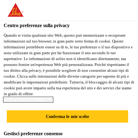
Stai visitando il sito web della "Sika Schweiz AG", sembra che si
stia accedendo da "Stati Uniti". Esiste un sito web separato per il
vostro paese.
Centro preferenze sulla privacy
PASSARE A
RIMANERE SIKA
SELEZIONARE
Quando si visita qualsiasi sito Web, questo può memorizzare o recuperare
informazioni sul tuo browser, in gran parte sotto forma di cookie. Queste
SIKA USA
SCHWEIZ AG
IL PAESE
informazioni potrebbero essere su di te, le tue preferenze o il tuo dispositivo e
sono utilizzate in gran parte per far funzionare il sito secondo le tue
aspettative. Le informazioni di solito non ti identificano direttamente, ma
Sika Schweiz AG
possono fornire un'esperienza Web più personalizzata. Poiché rispettiamo il
tuo diritto alla privacy, è possibile scegliere di non consentire alcuni tipi di
cookie. Clicca sulle intestazioni delle diverse categorie per saperne di più e
modificare le impostazioni predefinite. Tuttavia, il bloccaggio di alcuni tipi di
cookie può avere impatto sulla tua esperienza del sito e dei servizi che siamo
in grado di offrire.
KNOWLEDGE
INFORMATIVA SUI COOKIE
HUB
Conferma le mie scelte
Gestisci preferenze consenso