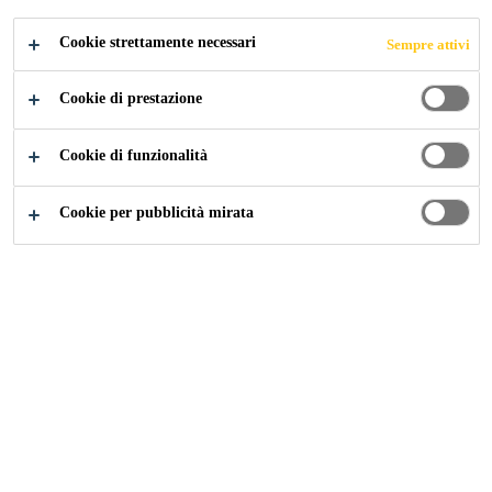
Cookie strettamente necessari
Sempre attivi
Industry
Knowledge Hub
Cookie di prestazione
Cookie di funzionalità
Hai raggiunto l'hub di conoscenza degli esperti di Sika
Cookie per pubblicità mirata
Industry. Trova informazioni su un argomento specifico o
naviga tra gli articoli generali a tuo gusto. Torna spesso a
trovarci perché vengono pubblicati periodicamente nuovi
articoli.