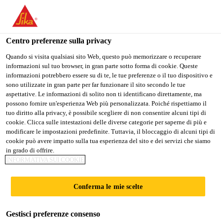
Stai visitando il sito web della "Sika Schweiz AG", sembra che si
stia accedendo da "Stati Uniti". Esiste un sito web separato per il
SIKA @
vostro paese.
Centro preferenze sulla privacy
PASSARE A
RIMANERE SIKA
SELEZIONARE
Quando si visita qualsiasi sito Web, questo può memorizzare o recuperare
EUROCARBODY
informazioni sul tuo browser, in gran parte sotto forma di cookie. Queste
SIKA USA
SCHWEIZ AG
IL PAESE
informazioni potrebbero essere su di te, le tue preferenze o il tuo dispositivo e
sono utilizzate in gran parte per far funzionare il sito secondo le tue
Industry
Eventi
Sika @ Eurocarbody
aspettative. Le informazioni di solito non ti identificano direttamente, ma
Sika Schweiz AG
possono fornire un'esperienza Web più personalizzata. Poiché rispettiamo il
tuo diritto alla privacy, è possibile scegliere di non consentire alcuni tipi di
cookie. Clicca sulle intestazioni delle diverse categorie per saperne di più e
modificare le impostazioni predefinite. Tuttavia, il bloccaggio di alcuni tipi di
cookie può avere impatto sulla tua esperienza del sito e dei servizi che siamo
16/10/2019 -
BAD-NAUHEIM,
in grado di offrire.
18/10/2019
GERMANY
INFORMATIVA SUI COOKIE
Conferma le mie scelte
From 15th to 17th October,
EuroCarBody 2019
, the
21tst Global Car Body Benchmarking Conference, once
Gestisci preferenze consenso