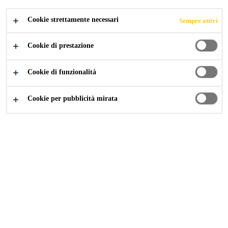
Cookie strettamente necessari
Sempre attivi
Industry
Eventi
Navalia Vigo
Cookie di prestazione
Cookie di funzionalità
19/05/2020 - 21/05/2020
VIGO, SPAIN
Cookie per pubblicità mirata
International Shipbuilding Exhibition
Find out more
Contatto