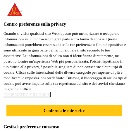
Stai visitando il sito web della "Sika Schweiz AG", sembra che si
stia accedendo da "Stati Uniti". Esiste un sito web separato per il
vostro paese.
Centro preferenze sulla privacy
PASSARE A
RIMANERE SIKA
SELEZIONARE
Quando si visita qualsiasi sito Web, questo può memorizzare o recuperare
informazioni sul tuo browser, in gran parte sotto forma di cookie. Queste
SIKA USA
SCHWEIZ AG
IL PAESE
informazioni potrebbero essere su di te, le tue preferenze o il tuo dispositivo e
sono utilizzate in gran parte per far funzionare il sito secondo le tue
aspettative. Le informazioni di solito non ti identificano direttamente, ma
Sika Schweiz AG
possono fornire un'esperienza Web più personalizzata. Poiché rispettiamo il
tuo diritto alla privacy, è possibile scegliere di non consentire alcuni tipi di
cookie. Clicca sulle intestazioni delle diverse categorie per saperne di più e
modificare le impostazioni predefinite. Tuttavia, il bloccaggio di alcuni tipi di
cookie può avere impatto sulla tua esperienza del sito e dei servizi che siamo
NAVALIA VIGO
in grado di offrire.
INFORMATIVA SUI COOKIE
Conferma le mie scelte
Gestisci preferenze consenso