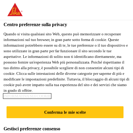
Stai visitando il sito web della "Sika Schweiz AG", sembra che si
stia accedendo da "Stati Uniti". Esiste un sito web separato per il
vostro paese.
Centro preferenze sulla privacy
PASSARE A
RIMANERE SIKA
SELEZIONARE
Quando si visita qualsiasi sito Web, questo può memorizzare o recuperare
informazioni sul tuo browser, in gran parte sotto forma di cookie. Queste
SIKA USA
SCHWEIZ AG
IL PAESE
informazioni potrebbero essere su di te, le tue preferenze o il tuo dispositivo e
sono utilizzate in gran parte per far funzionare il sito secondo le tue
aspettative. Le informazioni di solito non ti identificano direttamente, ma
Sika Schweiz AG
possono fornire un'esperienza Web più personalizzata. Poiché rispettiamo il
tuo diritto alla privacy, è possibile scegliere di non consentire alcuni tipi di
cookie. Clicca sulle intestazioni delle diverse categorie per saperne di più e
modificare le impostazioni predefinite. Tuttavia, il bloccaggio di alcuni tipi di
cookie può avere impatto sulla tua esperienza del sito e dei servizi che siamo
FRONTALE
in grado di offrire.
INFORMATIVA SUI COOKIE
Conferma le mie scelte
Gestisci preferenze consenso