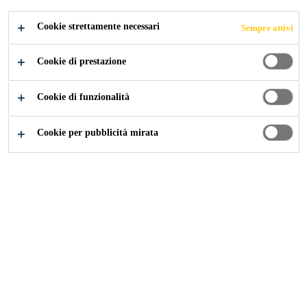
Cookie strettamente necessari
Sempre attivi
Industry
Eventi
Frontale
Cookie di prestazione
Cookie di funzionalità
18/03/2020 - 21/03/2020
NUREMBERG / GERMANY
Cookie per pubblicità mirata
The fensterbau/frontale in Nuremberg is one of the world's
leading trade fair for windows, doors and facades, their
associated technologies, components and assemblies as
well as associated equipment and services program.
Together with the Holz-Handwerk exhibitors from many
countries and numerous trade visitors are offering a
unique industry platform.