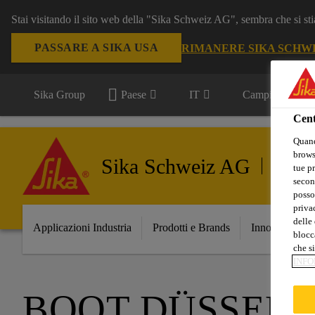
Stai visitando il sito web della "Sika Schweiz AG", sembra che si sti
PASSARE A SIKA USA
RIMANERE SIKA SCHW
Sika Group
Paese
IT
Campi d'applica
Cent
Quand
browse
Sika Schweiz AG
Industr
tue pr
secon
posso
privac
delle 
Applicazioni Industria
Prodotti e Brands
Innovazione
blocca
che si
INFO
BOOT DÜSSEL