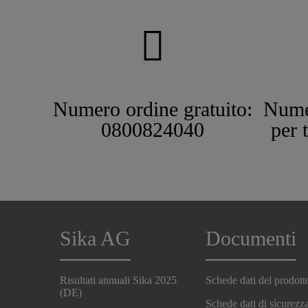
Numero ordine gratuito:
Nume
0800824040
per 
Sika AG
Documenti
Risultati annuali Sika 2025
Schede dati del prodott
(DE)
Schede dati di sicurezz