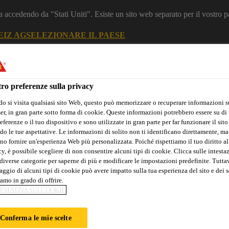
a accedendo da "Stati Uniti". Esiste un sito web separato per il vostro p
EIZ AG
SELEZIONARE IL PAESE
zione
Industria
ro preferenze sulla privacy
o si visita qualsiasi sito Web, questo può memorizzare o recuperare informazioni s
r, in gran parte sotto forma di cookie. Queste informazioni potrebbero essere su di t
ia Segmenti
eferenze o il tuo dispositivo e sono utilizzate in gran parte per far funzionare il sito
do le tue aspettative. Le informazioni di solito non ti identificano direttamente, ma
no fornire un'esperienza Web più personalizzata. Poiché rispettiamo il tuo diritto al
y, è possibile scegliere di non consentire alcuni tipi di cookie. Clicca sulle intesta
diverse categorie per saperne di più e modificare le impostazioni predefinite. Tuttav
Servizi
News
Download Center
Chi siamo
ggio di alcuni tipi di cookie può avere impatto sulla tua esperienza del sito e dei s
amo in grado di offrire.
RMATIVA SUI COOKIE
DORF
Conferma le mie scelte