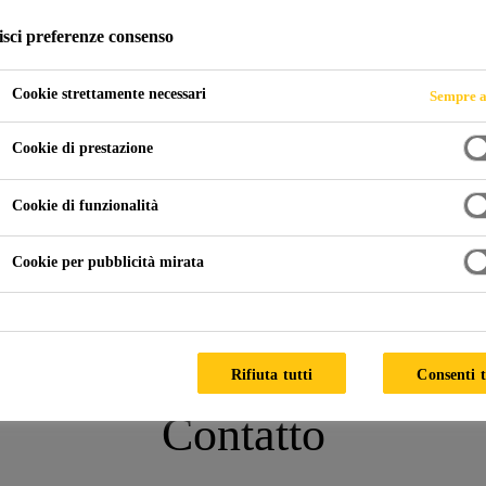
isci preferenze consenso
Cookie strettamente necessari
Sempre a
Cookie di prestazione
DÜSSELDORF, GERMANY
Cookie di funzionalità
Cookie per pubblicità mirata
Rifiuta tutti
Consenti t
Contatto