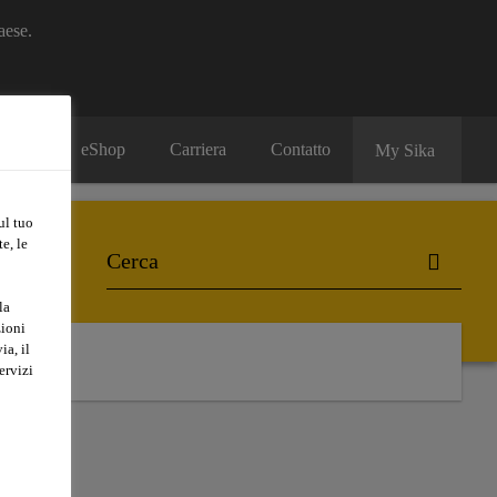
aese.
eShop
Carriera
Contatto
My Sika
ul tuo
e, le
la
zioni
ia, il
ervizi