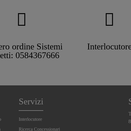
ro ordine Sistemi
Interlocutor
tetti: 0584367666
Servizi
T
o
Interlocutore
8
a
Ricerca Concessionari