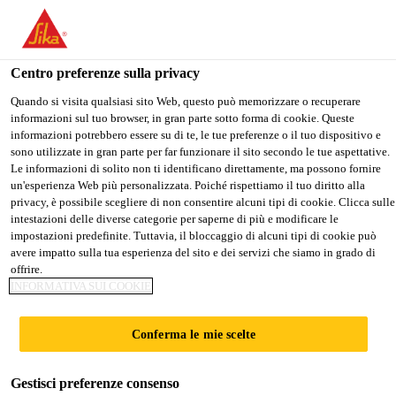
Stai visitando il sito web della "Sika Schweiz AG", sembra che si
stia accedendo da "Stati Uniti". Esiste un sito web separato per il
vostro paese.
Centro preferenze sulla privacy
Industry
...
Sikaflex®-953 L30
PASSARE A
RIMANERE SIKA
SELEZIONARE
Quando si visita qualsiasi sito Web, questo può memorizzare o recuperare
informazioni sul tuo browser, in gran parte sotto forma di cookie. Queste
SIKA USA
SCHWEIZ AG
IL PAESE
informazioni potrebbero essere su di te, le tue preferenze o il tuo dispositivo e
sono utilizzate in gran parte per far funzionare il sito secondo le tue aspettative.
Le informazioni di solito non ti identificano direttamente, ma possono fornire
Sika Schweiz AG
un'esperienza Web più personalizzata. Poiché rispettiamo il tuo diritto alla
Sikaflex®-953 L30
privacy, è possibile scegliere di non consentire alcuni tipi di cookie. Clicca sulle
intestazioni delle diverse categorie per saperne di più e modificare le
impostazioni predefinite. Tuttavia, il bloccaggio di alcuni tipi di cookie può
Adesivo e sigillante per assemblaggi
avere impatto sulla tua esperienza del sito e dei servizi che siamo in grado di
offrire.
bicomponente, a base STP, lungo tempo
INFORMATIVA SUI COOKIE
aperto e indurimento rapido
Conferma le mie scelte
Sikaflex®-953 L30 è un adesivo e sigillante
bicomponente per assemblaggi che indurisce per
Gestisci preferenze consenso
reazione chimica tra i due componenti. La variante