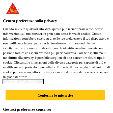
Stai visitando il sito web della "Sika Schweiz AG", sembra che si
stia accedendo da "Stati Uniti". Esiste un sito web separato per il
vostro paese.
Centro preferenze sulla privacy
PASSARE A
RIMANERE SIKA
SELEZIONARE
Quando si visita qualsiasi sito Web, questo può memorizzare o recuperare
informazioni sul tuo browser, in gran parte sotto forma di cookie. Queste
SIKA USA
SCHWEIZ AG
IL PAESE
informazioni potrebbero essere su di te, le tue preferenze o il tuo dispositivo e
sono utilizzate in gran parte per far funzionare il sito secondo le tue
aspettative. Le informazioni di solito non ti identificano direttamente, ma
Sika Schweiz AG
possono fornire un'esperienza Web più personalizzata. Poiché rispettiamo il
tuo diritto alla privacy, è possibile scegliere di non consentire alcuni tipi di
cookie. Clicca sulle intestazioni delle diverse categorie per saperne di più e
modificare le impostazioni predefinite. Tuttavia, il bloccaggio di alcuni tipi di
cookie può avere impatto sulla tua esperienza del sito e dei servizi che siamo
DOWNLOAD
in grado di offrire.
INFORMATIVA SUI COOKIE
DOCUMENTI
Conferma le mie scelte
ENERGIA EOLICA
Gestisci preferenze consenso