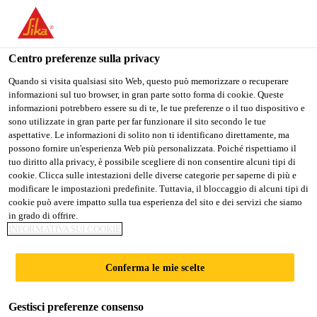
Stai visitando il sito web della "Sika Schweiz AG", sembra che si
stia accedendo da "Stati Uniti". Esiste un sito web separato per il
vostro paese.
Centro preferenze sulla privacy
PASSARE A
RIMANERE SIKA
SELEZIONARE
Quando si visita qualsiasi sito Web, questo può memorizzare o recuperare
informazioni sul tuo browser, in gran parte sotto forma di cookie. Queste
SIKA USA
SCHWEIZ AG
IL PAESE
informazioni potrebbero essere su di te, le tue preferenze o il tuo dispositivo e
sono utilizzate in gran parte per far funzionare il sito secondo le tue
aspettative. Le informazioni di solito non ti identificano direttamente, ma
Sika Schweiz AG
possono fornire un'esperienza Web più personalizzata. Poiché rispettiamo il
tuo diritto alla privacy, è possibile scegliere di non consentire alcuni tipi di
cookie. Clicca sulle intestazioni delle diverse categorie per saperne di più e
modificare le impostazioni predefinite. Tuttavia, il bloccaggio di alcuni tipi di
cookie può avere impatto sulla tua esperienza del sito e dei servizi che siamo
DOKUMENTEN
in grado di offrire.
INFORMATIVA SUI COOKIE
DOWNLOADS
Conferma le mie scelte
Gestisci preferenze consenso