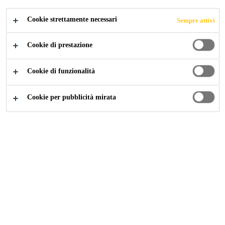
Cookie strettamente necessari
Sempre attivi
Cookie di prestazione
Industry
...
Sigillatura a Tamponamento
Cookie di funzionalità
Cookie per pubblicità mirata
I sigillanti Sika rendono la facciata
perfettamente impermeabile anche in
condizioni difficili come sbalzi di
temperatura, contrazione dei materiali
impiegati dovuta ad umidità, vento e
vibrazioni. I sigillanti Sika resistenti alle
condizioni atmosferiche sono disponibili in