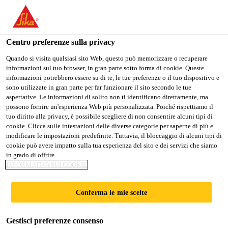
Stai visitando il sito web della "Sika Schweiz AG", sembra che si
stia accedendo da "Stati Uniti". Esiste un sito web separato per il
vostro paese.
Centro preferenze sulla privacy
PASSARE A
RIMANERE SIKA
SELEZIONARE
Quando si visita qualsiasi sito Web, questo può memorizzare o recuperare
informazioni sul tuo browser, in gran parte sotto forma di cookie. Queste
SIKA USA
SCHWEIZ AG
IL PAESE
informazioni potrebbero essere su di te, le tue preferenze o il tuo dispositivo e
sono utilizzate in gran parte per far funzionare il sito secondo le tue
aspettative. Le informazioni di solito non ti identificano direttamente, ma
Sika Schweiz AG
possono fornire un'esperienza Web più personalizzata. Poiché rispettiamo il
tuo diritto alla privacy, è possibile scegliere di non consentire alcuni tipi di
cookie. Clicca sulle intestazioni delle diverse categorie per saperne di più e
modificare le impostazioni predefinite. Tuttavia, il bloccaggio di alcuni tipi di
cookie può avere impatto sulla tua esperienza del sito e dei servizi che siamo
in grado di offrire.
SIGILLATURA A
INFORMATIVA SUI COOKIE
TAMPONAMEN
Conferma le mie scelte
TO
Gestisci preferenze consenso