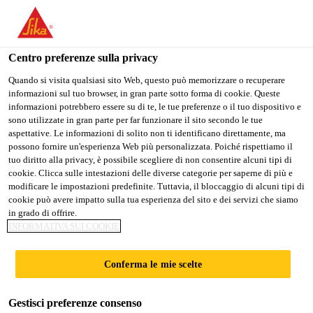
Stai visitando il sito web della "Sika Schweiz AG", sembra che si
stia accedendo da "Stati Uniti". Esiste un sito web separato per il
vostro paese.
Centro preferenze sulla privacy
PASSARE A
RIMANERE SIKA
SELEZIONARE
Quando si visita qualsiasi sito Web, questo può memorizzare o recuperare
informazioni sul tuo browser, in gran parte sotto forma di cookie. Queste
SIKA USA
SCHWEIZ AG
IL PAESE
informazioni potrebbero essere su di te, le tue preferenze o il tuo dispositivo e
sono utilizzate in gran parte per far funzionare il sito secondo le tue
aspettative. Le informazioni di solito non ti identificano direttamente, ma
Sika Schweiz AG
possono fornire un'esperienza Web più personalizzata. Poiché rispettiamo il
tuo diritto alla privacy, è possibile scegliere di non consentire alcuni tipi di
cookie. Clicca sulle intestazioni delle diverse categorie per saperne di più e
modificare le impostazioni predefinite. Tuttavia, il bloccaggio di alcuni tipi di
cookie può avere impatto sulla tua esperienza del sito e dei servizi che siamo
WATERSIDE
in grado di offrire.
INFORMATIVA SUI COOKIE
HOUSE, 35 NORTH
Conferma le mie scelte
WHARF RD
Gestisci preferenze consenso