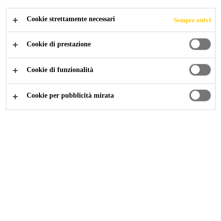
Cookie strettamente necessari
Sempre attivi
Industry
...
Waterside House, 35 North Wharf Rd
Cookie di prestazione
Cookie di funzionalità
2011
LONDON, UNITED KINGDOM
Cookie per pubblicità mirata