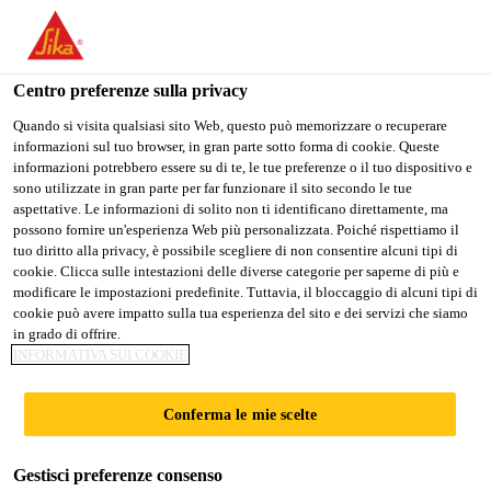
Stai visitando il sito web della "Sika Schweiz AG", sembra che si
stia accedendo da "Stati Uniti". Esiste un sito web separato per il
vostro paese.
Centro preferenze sulla privacy
PASSARE A
RIMANERE SIKA
SELEZIONARE
Quando si visita qualsiasi sito Web, questo può memorizzare o recuperare
informazioni sul tuo browser, in gran parte sotto forma di cookie. Queste
SIKA USA
SCHWEIZ AG
IL PAESE
informazioni potrebbero essere su di te, le tue preferenze o il tuo dispositivo e
sono utilizzate in gran parte per far funzionare il sito secondo le tue
aspettative. Le informazioni di solito non ti identificano direttamente, ma
Sika Schweiz AG
possono fornire un'esperienza Web più personalizzata. Poiché rispettiamo il
tuo diritto alla privacy, è possibile scegliere di non consentire alcuni tipi di
cookie. Clicca sulle intestazioni delle diverse categorie per saperne di più e
modificare le impostazioni predefinite. Tuttavia, il bloccaggio di alcuni tipi di
cookie può avere impatto sulla tua esperienza del sito e dei servizi che siamo
TRINITY
in grado di offrire.
INFORMATIVA SUI COOKIE
Conferma le mie scelte
Gestisci preferenze consenso