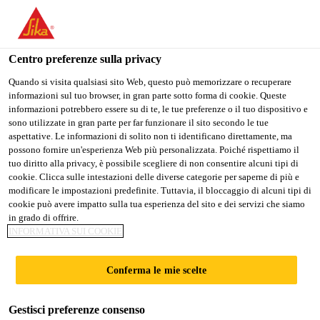
Stai visitando il sito web della "Sika Schweiz AG", sembra che si
stia accedendo da "Stati Uniti". Esiste un sito web separato per il
vostro paese.
Centro preferenze sulla privacy
PASSARE A
RIMANERE SIKA
SELEZIONARE
Quando si visita qualsiasi sito Web, questo può memorizzare o recuperare
informazioni sul tuo browser, in gran parte sotto forma di cookie. Queste
SIKA USA
SCHWEIZ AG
IL PAESE
informazioni potrebbero essere su di te, le tue preferenze o il tuo dispositivo e
sono utilizzate in gran parte per far funzionare il sito secondo le tue
aspettative. Le informazioni di solito non ti identificano direttamente, ma
Sika Schweiz AG
possono fornire un'esperienza Web più personalizzata. Poiché rispettiamo il
tuo diritto alla privacy, è possibile scegliere di non consentire alcuni tipi di
cookie. Clicca sulle intestazioni delle diverse categorie per saperne di più e
modificare le impostazioni predefinite. Tuttavia, il bloccaggio di alcuni tipi di
cookie può avere impatto sulla tua esperienza del sito e dei servizi che siamo
TABUNG HAJI @
in grado di offrire.
INFORMATIVA SUI COOKIE
PUTRAJAYA
Conferma le mie scelte
Gestisci preferenze consenso