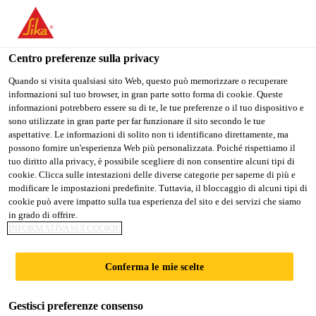
Stai visitando il sito web della "Sika Schweiz AG", sembra che si
stia accedendo da "Stati Uniti". Esiste un sito web separato per il
vostro paese.
Centro preferenze sulla privacy
PASSARE A
RIMANERE SIKA
SELEZIONARE
Quando si visita qualsiasi sito Web, questo può memorizzare o recuperare
informazioni sul tuo browser, in gran parte sotto forma di cookie. Queste
SIKA USA
SCHWEIZ AG
IL PAESE
informazioni potrebbero essere su di te, le tue preferenze o il tuo dispositivo e
sono utilizzate in gran parte per far funzionare il sito secondo le tue
aspettative. Le informazioni di solito non ti identificano direttamente, ma
Sika Schweiz AG
possono fornire un'esperienza Web più personalizzata. Poiché rispettiamo il
tuo diritto alla privacy, è possibile scegliere di non consentire alcuni tipi di
cookie. Clicca sulle intestazioni delle diverse categorie per saperne di più e
modificare le impostazioni predefinite. Tuttavia, il bloccaggio di alcuni tipi di
cookie può avere impatto sulla tua esperienza del sito e dei servizi che siamo
MERCURY CITY
in grado di offrire.
INFORMATIVA SUI COOKIE
TOWER
Conferma le mie scelte
Gestisci preferenze consenso