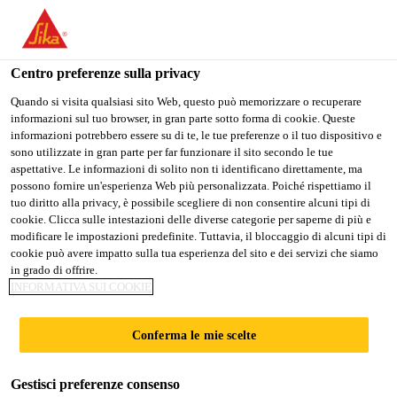
Stai visitando il sito web della "Sika Schweiz AG", sembra che si
stia accedendo da "Stati Uniti". Esiste un sito web separato per il
vostro paese.
Centro preferenze sulla privacy
PASSARE A
RIMANERE SIKA
SELEZIONARE
Quando si visita qualsiasi sito Web, questo può memorizzare o recuperare
informazioni sul tuo browser, in gran parte sotto forma di cookie. Queste
SIKA USA
SCHWEIZ AG
IL PAESE
informazioni potrebbero essere su di te, le tue preferenze o il tuo dispositivo e
sono utilizzate in gran parte per far funzionare il sito secondo le tue
aspettative. Le informazioni di solito non ti identificano direttamente, ma
Sika Schweiz AG
possono fornire un'esperienza Web più personalizzata. Poiché rispettiamo il
tuo diritto alla privacy, è possibile scegliere di non consentire alcuni tipi di
cookie. Clicca sulle intestazioni delle diverse categorie per saperne di più e
modificare le impostazioni predefinite. Tuttavia, il bloccaggio di alcuni tipi di
cookie può avere impatto sulla tua esperienza del sito e dei servizi che siamo
INTERNATIONAL
in grado di offrire.
INFORMATIVA SUI COOKIE
FINANCE AND
Conferma le mie scelte
ECONOMY
Gestisci preferenze consenso