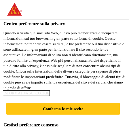
Stai visitando il sito web della "Sika Schweiz AG", sembra che si
stia accedendo da "Stati Uniti". Esiste un sito web separato per il
vostro paese.
Centro preferenze sulla privacy
PASSARE A
RIMANERE SIKA
SELEZIONARE
Quando si visita qualsiasi sito Web, questo può memorizzare o recuperare
informazioni sul tuo browser, in gran parte sotto forma di cookie. Queste
SIKA USA
SCHWEIZ AG
IL PAESE
informazioni potrebbero essere su di te, le tue preferenze o il tuo dispositivo e
sono utilizzate in gran parte per far funzionare il sito secondo le tue
aspettative. Le informazioni di solito non ti identificano direttamente, ma
Sika Schweiz AG
possono fornire un'esperienza Web più personalizzata. Poiché rispettiamo il
tuo diritto alla privacy, è possibile scegliere di non consentire alcuni tipi di
cookie. Clicca sulle intestazioni delle diverse categorie per saperne di più e
modificare le impostazioni predefinite. Tuttavia, il bloccaggio di alcuni tipi di
cookie può avere impatto sulla tua esperienza del sito e dei servizi che siamo
HERON TOWER,
in grado di offrire.
INFORMATIVA SUI COOKIE
106-126
Conferma le mie scelte
BISHOPSGATE
Gestisci preferenze consenso