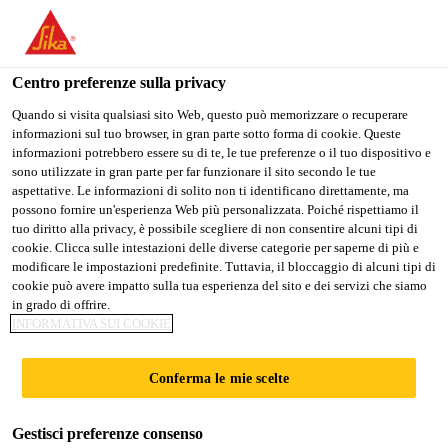
Stai visitando il sito web della "Sika Schweiz AG", sembra che si
stia accedendo da "Stati Uniti". Esiste un sito web separato per il
vostro paese.
Centro preferenze sulla privacy
PASSARE A
RIMANERE SIKA
SELEZIONARE
Quando si visita qualsiasi sito Web, questo può memorizzare o recuperare
informazioni sul tuo browser, in gran parte sotto forma di cookie. Queste
SIKA USA
SCHWEIZ AG
IL PAESE
informazioni potrebbero essere su di te, le tue preferenze o il tuo dispositivo e
sono utilizzate in gran parte per far funzionare il sito secondo le tue
aspettative. Le informazioni di solito non ti identificano direttamente, ma
Sika Schweiz AG
possono fornire un'esperienza Web più personalizzata. Poiché rispettiamo il
tuo diritto alla privacy, è possibile scegliere di non consentire alcuni tipi di
cookie. Clicca sulle intestazioni delle diverse categorie per saperne di più e
modificare le impostazioni predefinite. Tuttavia, il bloccaggio di alcuni tipi di
cookie può avere impatto sulla tua esperienza del sito e dei servizi che siamo
GUANGDONG
in grado di offrire.
INFORMATIVA SUI COOKIE
DEVELOPMENT
Conferma le mie scelte
BANK
Gestisci preferenze consenso