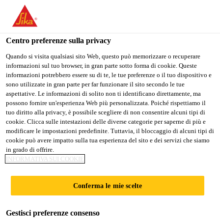
Stai visitando il sito web della "Sika Schweiz AG", sembra che si
stia accedendo da "Stati Uniti". Esiste un sito web separato per il
vostro paese.
Centro preferenze sulla privacy
PASSARE A
RIMANERE SIKA
SELEZIONARE
Quando si visita qualsiasi sito Web, questo può memorizzare o recuperare
informazioni sul tuo browser, in gran parte sotto forma di cookie. Queste
SIKA USA
SCHWEIZ AG
IL PAESE
informazioni potrebbero essere su di te, le tue preferenze o il tuo dispositivo e
sono utilizzate in gran parte per far funzionare il sito secondo le tue
aspettative. Le informazioni di solito non ti identificano direttamente, ma
Sika Schweiz AG
possono fornire un'esperienza Web più personalizzata. Poiché rispettiamo il
tuo diritto alla privacy, è possibile scegliere di non consentire alcuni tipi di
cookie. Clicca sulle intestazioni delle diverse categorie per saperne di più e
modificare le impostazioni predefinite. Tuttavia, il bloccaggio di alcuni tipi di
cookie può avere impatto sulla tua esperienza del sito e dei servizi che siamo
20 GRESHAM
in grado di offrire.
INFORMATIVA SUI COOKIE
STREET
Conferma le mie scelte
Gestisci preferenze consenso