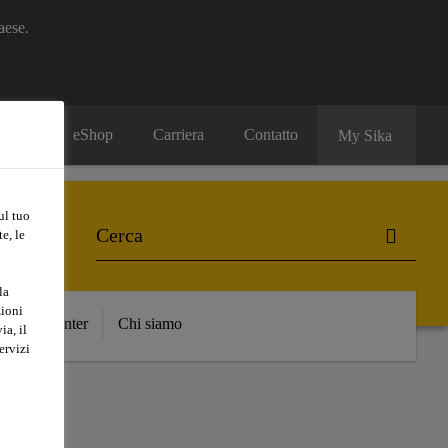
aese.
eShop
Carriera
Contatto
My Sika
ul tuo
e, le
la
zioni
nload Center
Chi siamo
ia, il
ervizi