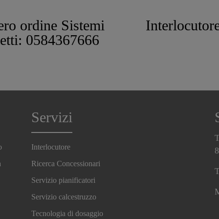
ro ordine Sistemi
Interlocutor
tetti: 0584367666
Servizi
T
o
Interlocutore
8
a
Ricerca Concessionari
T
Servizio pianificatori
M
Servizio calcestruzzo
Tecnologia di dosaggio