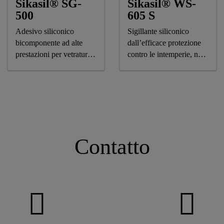
Sikasil® SG-
Sikasil® WS-
500
605 S
Adesivo siliconico
Sigillante siliconico
bicomponente ad alte
dall’efficace protezione
prestazioni per vetrature
contro le intemperie, non
strutturali (structural
forma striature, marquage
glazing)
CE
Contatto