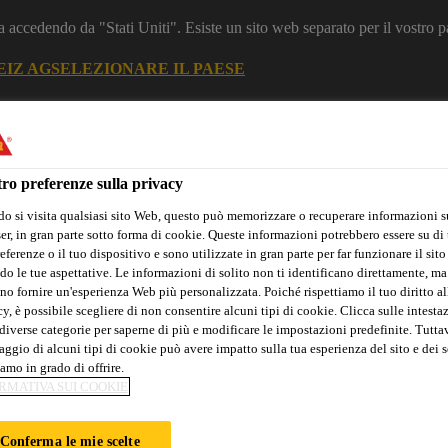
a accedendo da "Stati Uniti". Esiste un sito web separato per il vostro p
EIZ AG
SELEZIONARE IL PAESE
zione
Industria
ro preferenze sulla privacy
o si visita qualsiasi sito Web, questo può memorizzare o recuperare informazioni s
nti per le Costruzioni
r, in gran parte sotto forma di cookie. Queste informazioni potrebbero essere su di t
eferenze o il tuo dispositivo e sono utilizzate in gran parte per far funzionare il sito
do le tue aspettative. Le informazioni di solito non ti identificano direttamente, ma
no fornire un'esperienza Web più personalizzata. Poiché rispettiamo il tuo diritto al
y, è possibile scegliere di non consentire alcuni tipi di cookie. Clicca sulle intesta
azioni
Calcolatore giunti
Referenze Globali
Servizi
Dow
diverse categorie per saperne di più e modificare le impostazioni predefinite. Tuttav
ggio di alcuni tipi di cookie può avere impatto sulla tua esperienza del sito e dei s
amo in grado di offrire.
RMATIVA SUI COOKIE
 INSTITUTE
Conferma le mie scelte