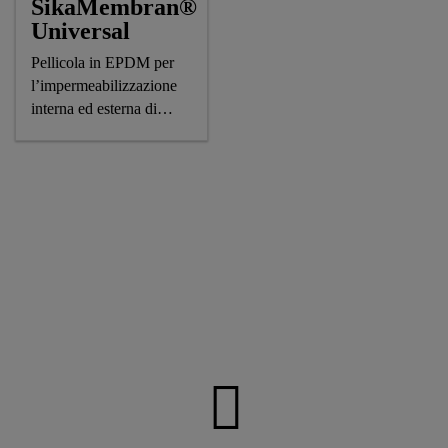
SikaMembran®
Universal
Pellicola in EPDM per
l’impermeabilizzazione
interna ed esterna di
facciate, dall’impiego
molto flessibile