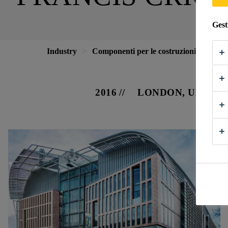
Gest
Industry
Componenti per le costruzioni
Facc
2016
LONDON, UNITE