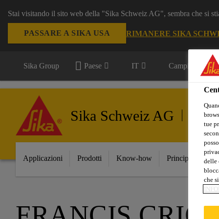
Stai visitando il sito web della "Sika Schweiz AG", sembra che si sti
PASSARE A SIKA USA
RIMANERE SIKA SCHW
Sika Group
Paese
IT
Campi d'applica
Cent
Quand
Sika Schweiz AG
Compone
browse
tue pr
secon
posso
privac
Applicazioni
Prodotti
Know-how
Principali Innov
delle 
blocca
che si
INFO
FRANCIS CRICK