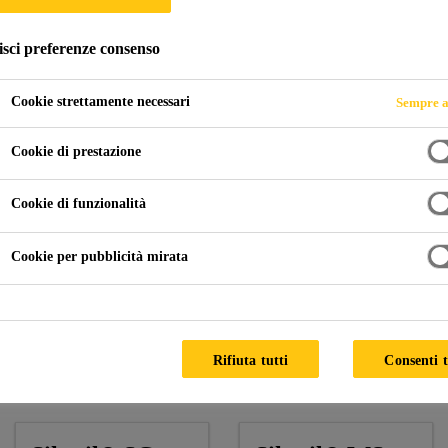
isci preferenze consenso
iate
Francis Crick Institute
Cookie strettamente necessari
Sempre a
Cookie di prestazione
D KINGDOM
Cookie di funzionalità
Cookie per pubblicità mirata
Climate:
Mild
Facade Supplier:
Scheldebouw, Josef Gartner
Architect:
HOK, PLP Architecture
Rifiuta tutti
Consenti t
Products used: