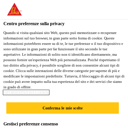
Stai visitando il sito web della "Sika Schweiz AG", sembra che si
stia accedendo da "Stati Uniti". Esiste un sito web separato per il
vostro paese.
Centro preferenze sulla privacy
PASSARE A
RIMANERE SIKA
SELEZIONARE
Quando si visita qualsiasi sito Web, questo può memorizzare o recuperare
informazioni sul tuo browser, in gran parte sotto forma di cookie. Queste
SIKA USA
SCHWEIZ AG
IL PAESE
informazioni potrebbero essere su di te, le tue preferenze o il tuo dispositivo e
sono utilizzate in gran parte per far funzionare il sito secondo le tue
aspettative. Le informazioni di solito non ti identificano direttamente, ma
Sika Schweiz AG
possono fornire un'esperienza Web più personalizzata. Poiché rispettiamo il
tuo diritto alla privacy, è possibile scegliere di non consentire alcuni tipi di
cookie. Clicca sulle intestazioni delle diverse categorie per saperne di più e
modificare le impostazioni predefinite. Tuttavia, il bloccaggio di alcuni tipi di
cookie può avere impatto sulla tua esperienza del sito e dei servizi che siamo
55 HUDSON
in grado di offrire.
INFORMATIVA SUI COOKIE
YARDS
Conferma le mie scelte
Gestisci preferenze consenso