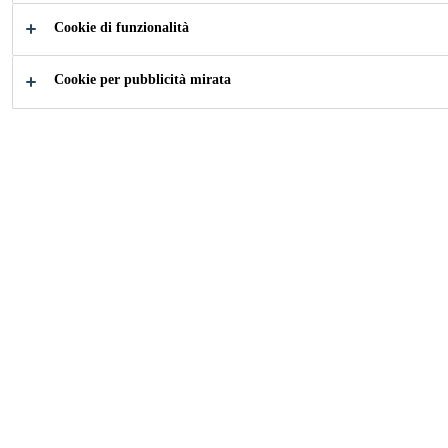
Cookie di funzionalità
Come possiamo aiutarti?
Cookie per pubblicità mirata
Applicazioni
Scopri i
Pannelli di
Prodotti
Facciate
Industry
...
Pannelli di Facciata