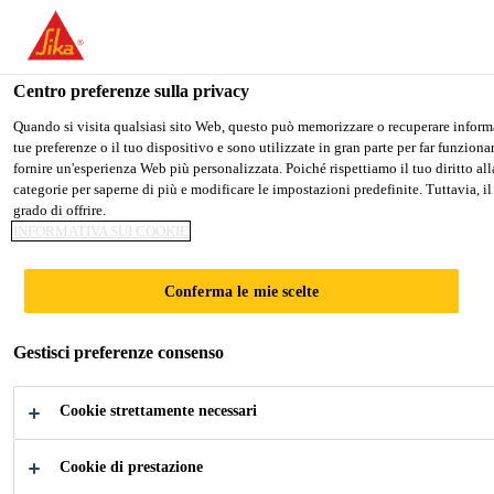
Stai visitando il sito web della "Sika Schweiz AG", sembra che si sti
PASSARE A SIKA USA
RIMANERE SIKA SCHW
Centro preferenze sulla privacy
Quando si visita qualsiasi sito Web, questo può memorizzare o recuperare informaz
tue preferenze o il tuo dispositivo e sono utilizzate in gran parte per far funzion
Sika Schweiz AG
fornire un'esperienza Web più personalizzata. Poiché rispettiamo il tuo diritto alla
categorie per saperne di più e modificare le impostazioni predefinite. Tuttavia, il
grado di offrire.
INFORMATIVA SUI COOKIE
PANNELLI DI
Conferma le mie scelte
FACCIATA
Gestisci preferenze consenso
Soluzioni Adesive per l'Inccollaggio di
Cookie strettamente necessari
Pannelli Sandwich
Cookie di prestazione