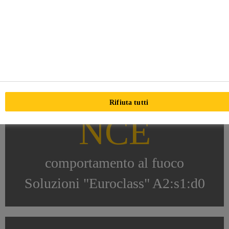
PERFORMA
Rifiuta tutti
NCE
comportamento al fuoco
Soluzioni "Euroclass" A2:s1:d0