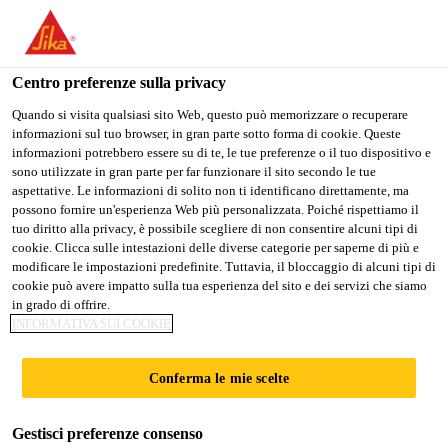
Stai visitando il sito web della "Sika Schweiz AG", sembra che si
stia accedendo da "Stati Uniti". Esiste un sito web separato per il
vostro paese.
Centro preferenze sulla privacy
PASSARE A
RIMANERE SIKA
SELEZIONARE
Quando si visita qualsiasi sito Web, questo può memorizzare o recuperare
informazioni sul tuo browser, in gran parte sotto forma di cookie. Queste
SIKA USA
SCHWEIZ AG
IL PAESE
informazioni potrebbero essere su di te, le tue preferenze o il tuo dispositivo e
sono utilizzate in gran parte per far funzionare il sito secondo le tue
aspettative. Le informazioni di solito non ti identificano direttamente, ma
Sika Schweiz AG
possono fornire un'esperienza Web più personalizzata. Poiché rispettiamo il
tuo diritto alla privacy, è possibile scegliere di non consentire alcuni tipi di
cookie. Clicca sulle intestazioni delle diverse categorie per saperne di più e
modificare le impostazioni predefinite. Tuttavia, il bloccaggio di alcuni tipi di
cookie può avere impatto sulla tua esperienza del sito e dei servizi che siamo
TAVOLE DI
in grado di offrire.
INFORMATIVA SUI COOKIE
DESIGN E
Conferma le mie scelte
STYLING
Gestisci preferenze consenso