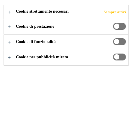
DELL’ACQUA
Cookie strettamente necessari
Sempre attivi
Cookie di prestazione
Cookie di funzionalità
Industry
...
Resine da colata per filtri dell’acqua
Cookie per pubblicità mirata
La gamma di prodotti SikaBiresin® WF per
filtri per l'acqua è stata sviluppata secondo gli
standard validi per l'acqua potabile.