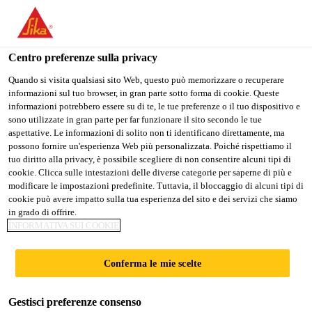
Stai visitando il sito web della "Sika Schweiz AG", sembra che si
stia accedendo da "Stati Uniti". Esiste un sito web separato per il
vostro paese.
Centro preferenze sulla privacy
PASSARE A
RIMANERE SIKA
SELEZIONARE
Quando si visita qualsiasi sito Web, questo può memorizzare o recuperare
informazioni sul tuo browser, in gran parte sotto forma di cookie. Queste
SIKA USA
SCHWEIZ AG
IL PAESE
informazioni potrebbero essere su di te, le tue preferenze o il tuo dispositivo e
sono utilizzate in gran parte per far funzionare il sito secondo le tue
aspettative. Le informazioni di solito non ti identificano direttamente, ma
Sika Schweiz AG
possono fornire un'esperienza Web più personalizzata. Poiché rispettiamo il
tuo diritto alla privacy, è possibile scegliere di non consentire alcuni tipi di
cookie. Clicca sulle intestazioni delle diverse categorie per saperne di più e
modificare le impostazioni predefinite. Tuttavia, il bloccaggio di alcuni tipi di
cookie può avere impatto sulla tua esperienza del sito e dei servizi che siamo
in grado di offrire.
RESINE DA
INFORMATIVA SUI COOKIE
COLATA PER
Conferma le mie scelte
FILTRI
Gestisci preferenze consenso