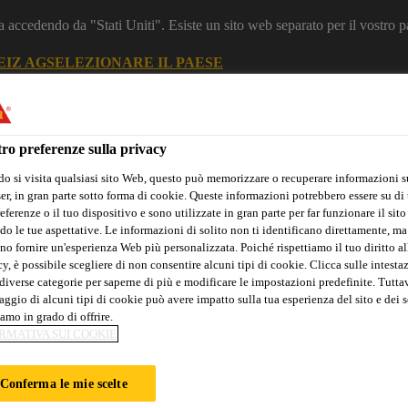
a accedendo da "Stati Uniti". Esiste un sito web separato per il vostro p
EIZ AG
SELEZIONARE IL PAESE
zione
Industria
ro preferenze sulla privacy
o si visita qualsiasi sito Web, questo può memorizzare o recuperare informazioni s
r, in gran parte sotto forma di cookie. Queste informazioni potrebbero essere su di t
d Resins
eferenze o il tuo dispositivo e sono utilizzate in gran parte per far funzionare il sito
do le tue aspettative. Le informazioni di solito non ti identificano direttamente, ma
no fornire un'esperienza Web più personalizzata. Poiché rispettiamo il tuo diritto al
y, è possibile scegliere di non consentire alcuni tipi di cookie. Clicca sulle intesta
diverse categorie per saperne di più e modificare le impostazioni predefinite. Tuttav
Distributori
ggio di alcuni tipi di cookie può avere impatto sulla tua esperienza del sito e dei s
amo in grado di offrire.
RMATIVA SUI COOKIE
I A RIGIDI
Conferma le mie scelte