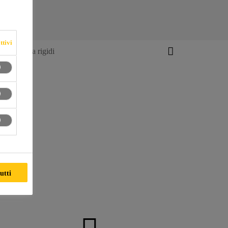
ttivi
mi da duri a rigidi
utti