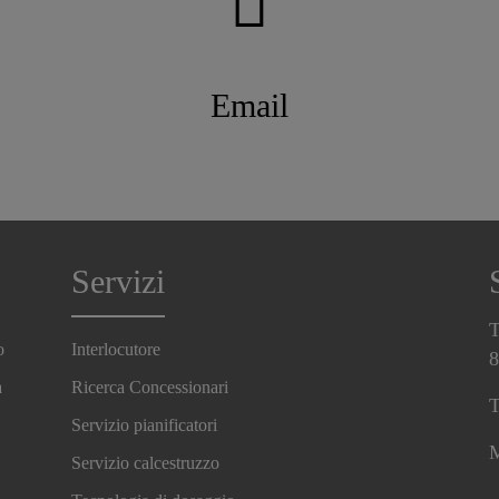
Email
Servizi
T
o
Interlocutore
8
a
Ricerca Concessionari
T
Servizio pianificatori
M
Servizio calcestruzzo