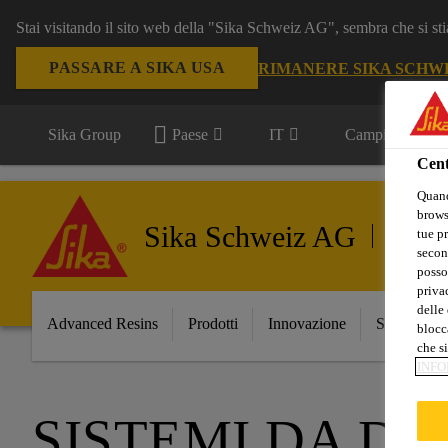
Stai visitando il sito web della "Sika Schweiz AG", sembra che si sti
PASSARE A SIKA USA
RIMANERE SIKA SCHW
Sika Group
Paese
IT
Campi d'applica
Cent
Quand
browse
Sika Schweiz AG
Advance
tue pr
secon
posso
privac
delle 
Advanced Resins
Prodotti
Innovazione
Servizi
blocca
che si
INFO
SISTEMI DA DUR