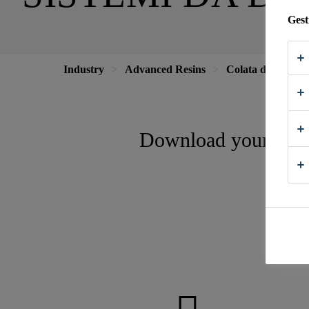
Gest
Industry
Advanced Resins
Colata di resina e
Download your Doc