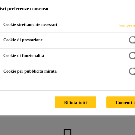
isci preferenze consenso
Cookie strettamente necessari
Sempre a
possidica e poliuretanica
Resine per colata sottovuoto
Siste
Cookie di prestazione
Cookie di funzionalità
uments
Cookie per pubblicità mirata
Contatto
Rifiuta tutti
Consenti t