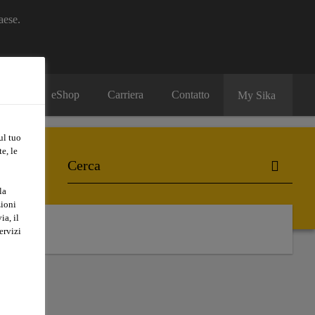
aese.
eShop
Carriera
Contatto
My Sika
ul tuo
e, le
la
zioni
ia, il
ervizi