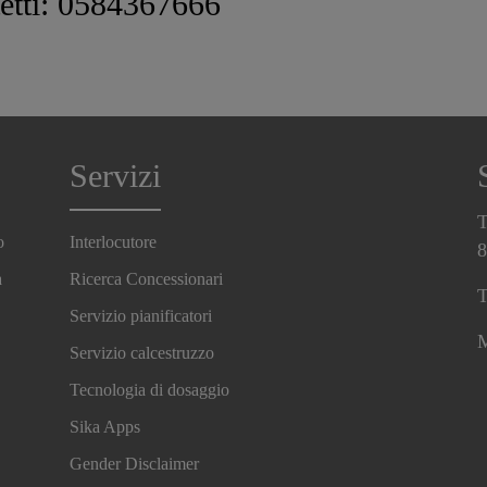
tetti: 0584367666
Servizi
T
o
Interlocutore
8
a
Ricerca Concessionari
T
Servizio pianificatori
M
Servizio calcestruzzo
Tecnologia di dosaggio
Sika Apps
Gender Disclaimer