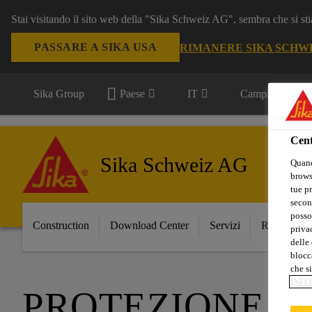
Stai visitando il sito web della "Sika Schweiz AG", sembra che si sti
PASSARE A SIKA USA
RIMANERE SIKA SCHW
Sika Group
Paese
IT
Campi d'applica
Cent
Sika Schweiz AG
Quand
browse
tue pr
secon
posso
Construction
Download Center
Servizi
Referenze
privac
delle 
blocca
che si
INFO
PROTEZIONE A