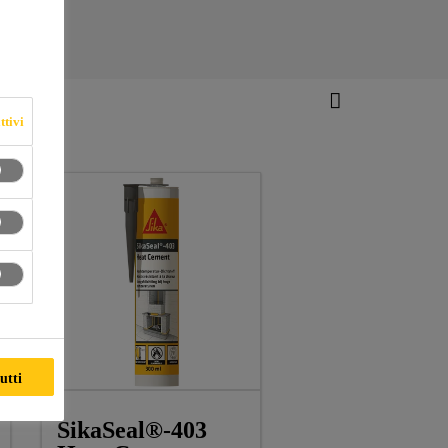
ttivi
utti
SikaSeal®-403