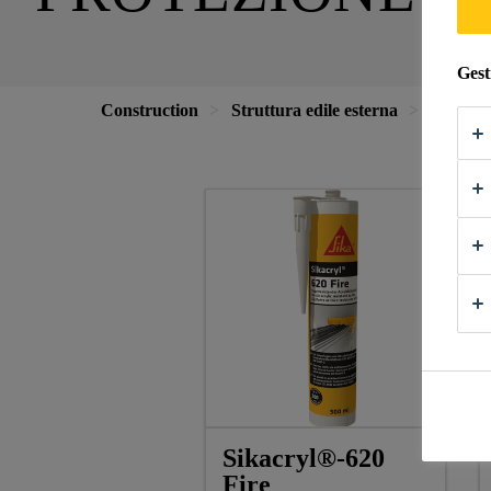
Gest
Construction
Struttura edile esterna
Finestre
Sikacryl®-620
Fire