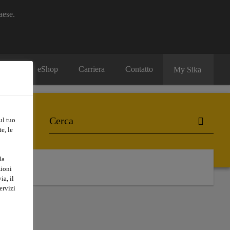
aese.
eShop
Carriera
Contatto
My Sika
ul tuo
e, le
la
zioni
ia, il
ervizi