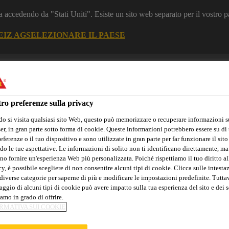
a accedendo da "Stati Uniti". Esiste un sito web separato per il vostro p
EIZ AG
SELEZIONARE IL PAESE
zione
Construction
ro preferenze sulla privacy
o si visita qualsiasi sito Web, questo può memorizzare o recuperare informazioni s
r, in gran parte sotto forma di cookie. Queste informazioni potrebbero essere su di t
eferenze o il tuo dispositivo e sono utilizzate in gran parte per far funzionare il sito
do le tue aspettative. Le informazioni di solito non ti identificano direttamente, ma
no fornire un'esperienza Web più personalizzata. Poiché rispettiamo il tuo diritto al
Sika Apps
Interlocutore
y, è possibile scegliere di non consentire alcuni tipi di cookie. Clicca sulle intesta
diverse categorie per saperne di più e modificare le impostazioni predefinite. Tuttav
ggio di alcuni tipi di cookie può avere impatto sulla tua esperienza del sito e dei s
amo in grado di offrire.
RMATIVA SUI COOKIE
NTINCENDIO