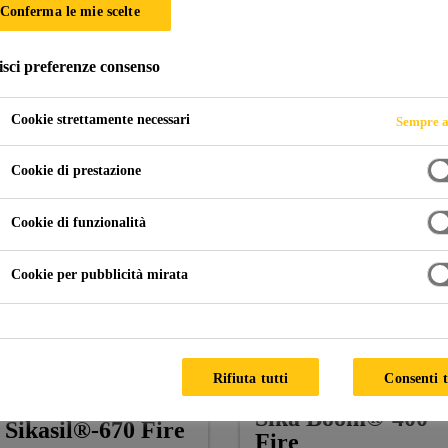
Conferma le mie scelte
isci preferenze consenso
, Facciate, Pannelli solari
Protezione antincendio
Cookie strettamente necessari
Sempre a
Cookie di prestazione
Cookie di funzionalità
Cookie per pubblicità mirata
Rifiuta tutti
Consenti t
Sika Boom®-400
Sikasil®-670 Fire
Fire