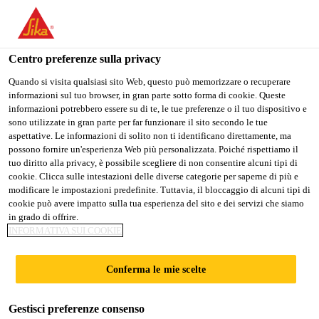
Stai visitando il sito web della "Sika Schweiz AG", sembra che si
stia accedendo da "Stati Uniti". Esiste un sito web separato per il
vostro paese.
Centro preferenze sulla privacy
Construction
...
SikaMembran® Universal SB
PASSARE A
RIMANERE SIKA
SELEZIONARE
Quando si visita qualsiasi sito Web, questo può memorizzare o recuperare
informazioni sul tuo browser, in gran parte sotto forma di cookie. Queste
SIKA USA
SCHWEIZ AG
IL PAESE
informazioni potrebbero essere su di te, le tue preferenze o il tuo dispositivo e
sono utilizzate in gran parte per far funzionare il sito secondo le tue
aspettative. Le informazioni di solito non ti identificano direttamente, ma
Sika Schweiz AG
possono fornire un'esperienza Web più personalizzata. Poiché rispettiamo il
SikaMembran®
tuo diritto alla privacy, è possibile scegliere di non consentire alcuni tipi di
cookie. Clicca sulle intestazioni delle diverse categorie per saperne di più e
modificare le impostazioni predefinite. Tuttavia, il bloccaggio di alcuni tipi di
Universal SB
cookie può avere impatto sulla tua esperienza del sito e dei servizi che siamo
in grado di offrire.
INFORMATIVA SUI COOKIE
Economica pellicola in EPDM per
l’impermeabilizzazione di facciate
Conferma le mie scelte
SikaMembran® Universal SB è una pellicola in
Gestisci preferenze consenso
EPDM dotata di lato autoadesivo, con un’elevata