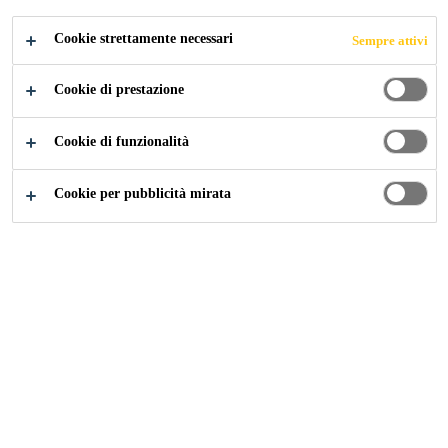
sulla maggior parte dei materiali utilizzati nei lavori
Cookie strettamente necessari
Sempre attivi
di copertura.
Leggi di più +
Cookie di prestazione
Aderisce su molteplici substrati come
Cookie di funzionalità
calcestruzzo, cartone catramato, piombo, zinco,
acciaio, muratura, bitume, asfalto, metallo,
Cookie per pubblicità mirata
legno ecc.
Non richiede nessun primer
Pronto all’uso, eccellente lavorabilità