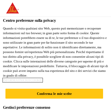
Stai visitando il sito web della "Sika Schweiz AG", sembra che si
stia accedendo da "Stati Uniti". Esiste un sito web separato per il
vostro paese.
Centro preferenze sulla privacy
Construction
...
Sika BlackSeal® BT
PASSARE A
RIMANERE SIKA
SELEZIONARE
Quando si visita qualsiasi sito Web, questo può memorizzare o recuperare
informazioni sul tuo browser, in gran parte sotto forma di cookie. Queste
SIKA USA
SCHWEIZ AG
IL PAESE
informazioni potrebbero essere su di te, le tue preferenze o il tuo dispositivo e
sono utilizzate in gran parte per far funzionare il sito secondo le tue
aspettative. Le informazioni di solito non ti identificano direttamente, ma
Sika Schweiz AG
possono fornire un'esperienza Web più personalizzata. Poiché rispettiamo il
Sika BlackSeal®
tuo diritto alla privacy, è possibile scegliere di non consentire alcuni tipi di
cookie. Clicca sulle intestazioni delle diverse categorie per saperne di più e
modificare le impostazioni predefinite. Tuttavia, il bloccaggio di alcuni tipi di
BT
cookie può avere impatto sulla tua esperienza del sito e dei servizi che siamo
in grado di offrire.
INFORMATIVA SUI COOKIE
Sigillante e adesivo per giunti a base di
gomma butilica
Conferma le mie scelte
Sigillante e adesivo per giunti monocomponente a
Gestisci preferenze consenso
base di gomma butilica, con una buona adesione